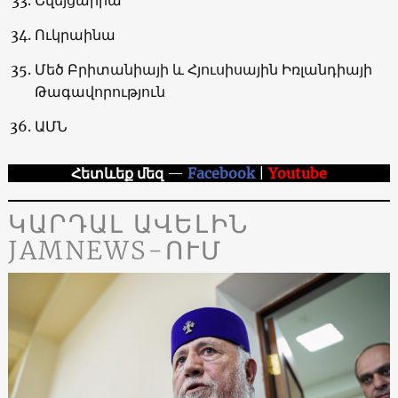
Ուկրաինա
Մեծ Բրիտանիայի և Հյուսիսային Իռլանդիայի
Թագավորություն
ԱՄՆ
Հետևեք մեզ
—
Facebook
|
Youtube
ԿԱՐԴԱԼ ԱՎԵԼԻՆ
JAMNEWS-ՈՒՄ