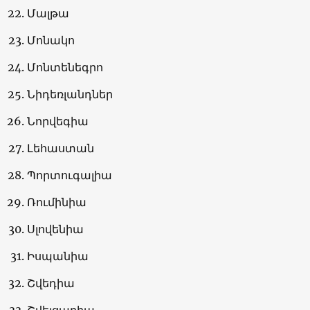
Մալթա
Մոնակո
Մոնտենեգրո
Նիդեռլանդներ
Նորվեգիա
Լեհաստան
Պորտուգալիա
Ռումինիա
Սլովենիա
Իսպանիա
Շվեդիա
Շվեյցարիա