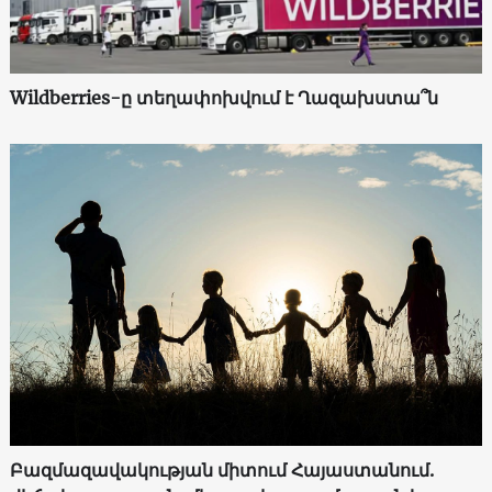
Wildberries-ը տեղափոխվում է Ղազախստա՞ն
Բազմազավակության միտում Հայաստանում.