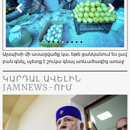
Այսպիսի մի ասացվածք կա. եթե ցանկանում ես լավ
բան գնել, պետք է շուկա գնալ առևածագից առաջ
ԿԱՐԴԱԼ ԱՎԵԼԻՆ
JAMNEWS-ՈՒՄ