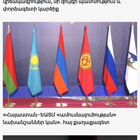
վիճակագրություն, մի զույգի պատմություն և
փորձագետի կարծիք
«Հայաստան-ԵԱՏՄ «ամուսնալուծության»
նախանշաններ կան»․ հայ քաղաքագետ