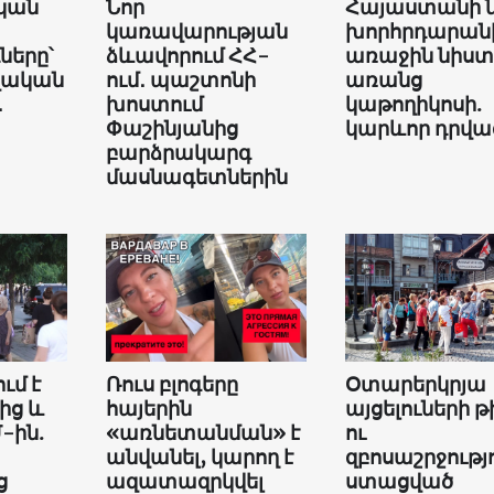
կան
Նոր
Հայաստանի 
կառավարության
խորհրդարան
երը՝
ձևավորում ՀՀ-
առաջին նիստ
վական
ում․ պաշտոնի
առանց
․
խոստում
կաթողիկոսի.
Փաշինյանից
կարևոր դրվա
բարձրակարգ
մասնագետներին
ւմ է
Ռուս բլոգերը
Օտարերկրյա
ից և
հայերին
այցելուների թ
-ին.
«առնետանման» է
ու
անվանել, կարող է
զբոսաշրջությ
ց
ազատազրկվել
ստացված