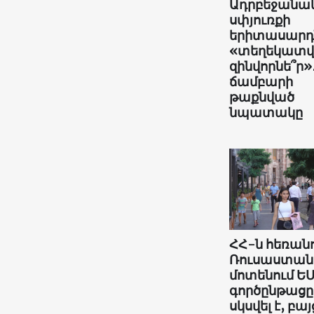
Ադրբեջանա
սփյուռքի
երիտասարդն
«տեղեկատ
զինվորնե՞ր»
ճամբարի
թաքնված
նպատակը
ՀՀ-ն հեռանո
Ռուսաստան
մոտենում ԵՄ
գործընթացը
սկսվել է, բայ