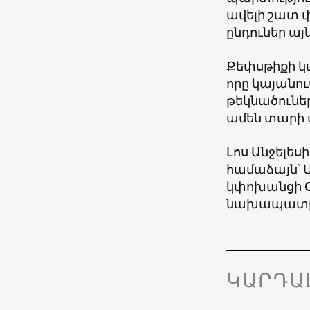
ավելի շատ 
ընդուներ այ
Քեփսթիքի կ
որը կայանո
թեկնածուներ
ամեն տարի մ
Լոս Անջելե
համաձայն՝ Մ
կփոխանցի 
նախապատր
ԿԱՐԴԱ