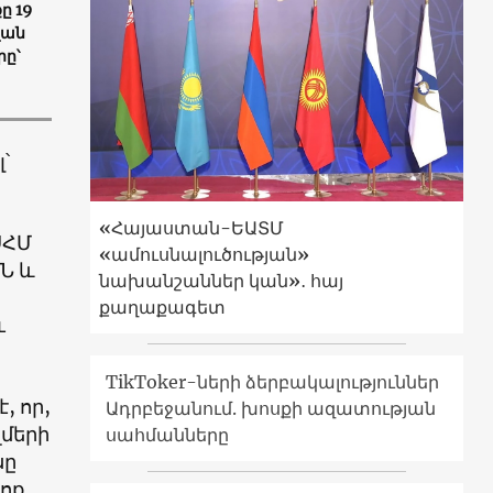
ը 19
լան
ը՝
՝
«Հայաստան-ԵԱՏՄ
ՍՀՄ
«ամուսնալուծության»
Ն և
նախանշաններ կան»․ հայ
քաղաքագետ
ւ
TikToker-ների ձերբակալություններ
, որ,
Ադրբեջանում. խոսքի ազատության
ղմերի
սահմանները
սը
րոք