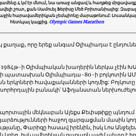
ամենը 4 կմ էր մնում, նա առաջ անցավ և հաղթեց մրցավազք
ավելի շուտ, քան Սամուել Ֆերիսը Մեծ Բրիտանիայից: Զաբա
ջին հարավամերիկյան չեմպիոնը մարաթոնում: Լուսանկար
հետևյալ կայքից.
Olympic Games Marathon
կ քաղաք, որը երեք անգամ Օլիպիադա է ընդունել
ի 1984թ-ի Օլիմպիական խաղերին ներկա չէին Խ
 ի պատասխան Օլիմպիադա-80-ի բոյկոտին ԱՄ
ան երկրների հավաքականների կողմից: Բոյկոտը
խորհրդային բանակի՝ Աֆղանստան ներխուժելո
պորտային մեկնաբան Ալեքս Քեփսթիքը պնդում է
դարձությունների հաջող զարգացման մասին կո
յանը, Փարիզը հասավ իրենին, իսկ Լոս Անջելե
 կրեց, իսկ ամերիկյան քաղաքն այժմ պետք է ի