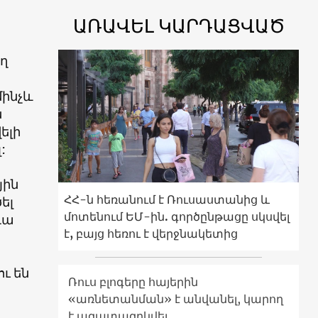
ԱՌԱՎԵԼ ԿԱՐԴԱՑՎԱԾ
ղ
մինչև
ն
ելի
:
յին
ՀՀ-ն հեռանում է Ռուսաստանից և
ել
մոտենում ԵՄ-ին. գործընթացը սկսվել
դա
է, բայց հեռու է վերջնակետից
ւ են
Ռուս բլոգերը հայերին
«առնետանման» է անվանել, կարող
է ազատազրկվել