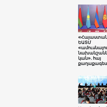
«Հայաստա
ԵԱՏՄ
«ամուսնալո
նախանշանն
կան»․ հայ
քաղաքագե