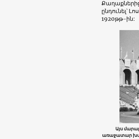
Քաղաքներից 
ընդունել՝ Լո
1920թթ-ին:
Այս մարաթ
առաջատար խմբո