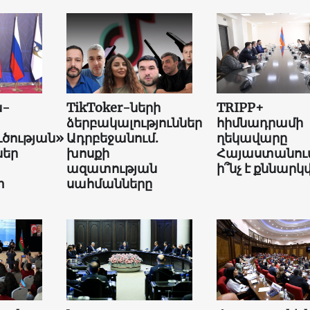
ն-
TikToker-ների
TRIPP+
ձերբակալություններ
հիմնադրամի
ւծության»
Ադրբեջանում.
ղեկավարը
եր
խոսքի
Հայաստանում
ազատության
ի՞նչ է քննարկվ
տ
սահմանները