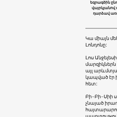
եզրագծին ընդ
վայրկյանով 
դարձավ առա
Կա միայն մե
Լոնդոնը:
Լոս Անջելես
մարզիկներն
այլ արևմտյ
կապված էր 
հետ:
Բի-Բի-Սիի ս
չնայած իրա
հայտարարութ
պարտություն