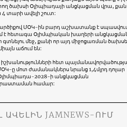
փող ծախսի Օլիպիադայի անցկացման վրա, քան
ն 4 տարի ավելի շուտ:
արծիքով ՄՕԿ-ին բարդ աշխատանք է սպասվում
ւմ է հետագա Օլիմպիական խաղերի անցկացմա
 գտնելու մեջ, քանի որ այդ միջոցառման ծախս
իայն աճում են:
սի իշխանությունների հետ պայմանավորվածությ
ՕԿ-ը մոտ ժամանակներս նրանց 1,4մլրդ դոլար
Օլիմպիադա-2028-ի անցկացման
աստաման համար:
Լ ԱՎԵԼԻՆ JAMNEWS-ՈՒՄ