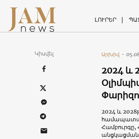
ԼՈՒՐԵՐ
ՊԱ
Կիսվել
Արխիվ
-
05.0
2024 և
Օլիմպի
Փարիզու
2024 և 202
համապատասխ
Համբուրգը,
անցկացման 