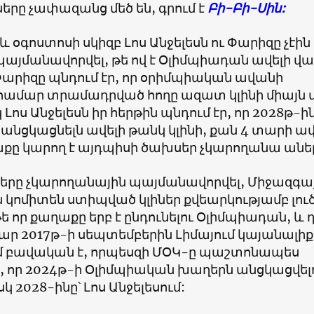
րը չափազանց մեծ են, գրում է
Բի-Բի-Սին:
և օգոստոսի սկիզբ Լոս Անջելեսն ու Փարիզը չէին
այմանավորվել, թե ով է Օլիմպիադան ավելի վա
 Փարիզը պնդում էր, որ օրիմպիական ավանի
համար տրամադրված հողը ազատ կլինի միայն 
 Լոս Անջելեսն իր հերթին պնդում էր, որ 2028թ-ի
նցկացնելն ավելի թանկ կլինի, քան 4 տարի ավ
աքը կարող է այդպիսի ծախսեր չկարողանա անել
երը չկարողանային պայմանավորվել, Միջազգա
կոմիտեն ստիպված կլիներ քվեարկությամբ լուծ
թե որ քաղաքը երբ է ընդունելու Օլիմպիադան, և 
ար 2017թ-ի սեպտեմբերին Լիմայում կայանալիք
ժմ բավական է, որպեսզի ՄՕԿ-ը պաշտոնապես
 որ 2024թ-ի Օլիմպիական խաղերն անցկացվելո
կ 2028-ինը՝ Լոս Անջելեսում: