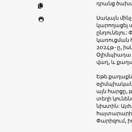
դրանց ծախսե
Սակայն մինչ
կարողացել պ
ընդունելու:
կառուցման 
2024թ-ը, իսկ
Օլիմպիադա ա
վաղ, և քաղ
Եթե քաղաքն
օլիմպիական 
այն հարցը, 
տեղի կունեն
նիստին: Այ
հայտարարի,
Փարիզում, իս