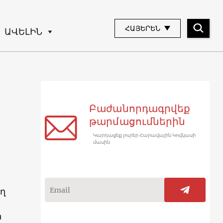
ՀԱՅԵՐԵՆ
ԱՎԵԼԻՆ
Բաժանորդագրվեք
թարմացումներին
Կարդացեք լուրեր Հարավային Կովկասի
մասին
ղ
ր