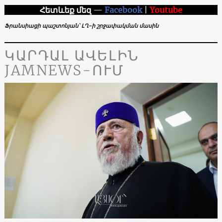
Հետևեք մեզ
—
Facebook
|
Youtube
Ֆրանսիացի պաշտոնյան՝ ԼՂ-ի շրջափակման մասին
ԿԱՐԴԱԼ ԱՎԵԼԻՆ
JAMNEWS-ՈՒՄ