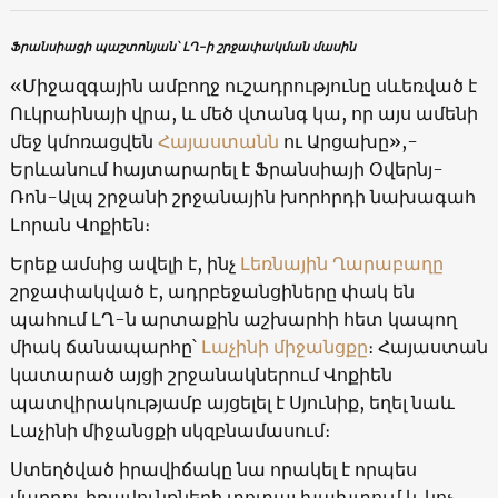
Ֆրանսիացի պաշտոնյան՝ ԼՂ-ի շրջափակման մասին
«Միջազգային ամբողջ ուշադրությունը սևեռված է
Ուկրաինայի վրա, և մեծ վտանգ կա, որ այս ամենի
մեջ կմոռացվեն
Հայաստանն
ու Արցախը»,-
Երևանում հայտարարել է Ֆրանսիայի Օվերնյ-
Ռոն-Ալպ շրջանի շրջանային խորհրդի նախագահ
Լորան Վոքիեն։
Երեք ամսից ավելի է, ինչ
Լեռնային Ղարաբաղը
շրջափակված է, ադրբեջանցիները փակ են
պահում ԼՂ-ն արտաքին աշխարհի հետ կապող
միակ ճանապարհը՝
Լաչինի միջանցքը
։ Հայաստան
կատարած այցի շրջանակներում Վոքիեն
պատվիրակությամբ այցելել է Սյունիք, եղել նաև
Լաչինի միջանցքի սկզբնամասում։
Ստեղծված իրավիճակը նա որակել է որպես
մարդու իրավունքների տոտալ խախտում և կոչ