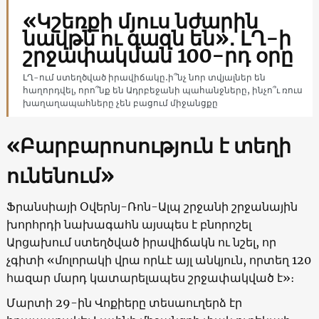
«Կշեռքի մյուս նժարին
նավթն ու գազն են»․ ԼՂ-ի
շրջափակման 100-րդ օրը
ԼՂ-ում ստեղծված իրավիճակը․ի՞նչ նոր տվյալներ են
հաղորդվել, որո՞նք են Ադրբեջանի պահանջները, ինչո՞ւ ռուս
խաղաղապահները չեն բացում միջանցքը
«Բարբարոսություն է տեղի
ունենում»
Ֆրանսիայի Օվերնյ-Ռոն-Ալպ շրջանի շրջանային
խորհրդի նախագահն այսպես է բնորոշել
Արցախում ստեղծված իրավիճակն ու նշել, որ
չգիտի «մոլորակի վրա որևէ այլ անկյուն, որտեղ 120
հազար մարդ կատարելապես շրջափակված է»։
Մարտի 29-ին Վոքիերը տեսաուղերձ էր