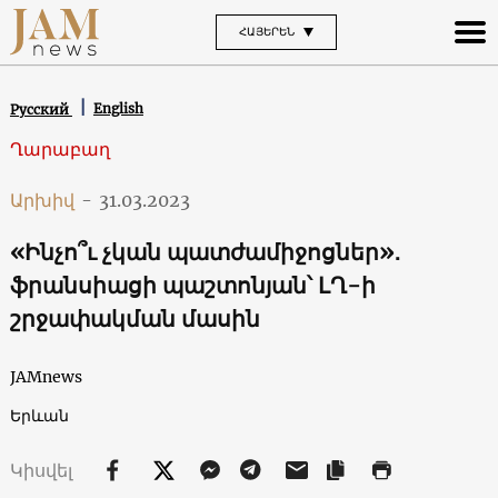
ՀԱՅԵՐԵՆ
English
Русский
Ղարաբաղ
Արխիվ
-
31.03.2023
«Ինչո՞ւ չկան պատժամիջոցներ»․
ֆրանսիացի պաշտոնյան՝ ԼՂ-ի
շրջափակման մասին
JAMnews
Երևան
Կիսվել