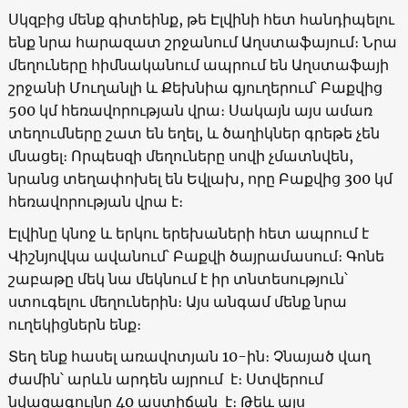
Սկզբից մենք գիտեինք, թե Էլվինի հետ հանդիպելու
ենք նրա հարազատ շրջանում Աղստաֆայում։ Նրա
մեղուները հիմնականում ապրում են Աղստաֆայի
շրջանի Մուղանլի և Քեխնիա գյուղերում՝ Բաքվից
500 կմ հեռավորության վրա։ Սակայն այս ամառ
տեղումները շատ են եղել, և ծաղիկներ գրեթե չեն
մնացել։ Որպեսզի մեղուները սովի չմատնվեն,
նրանց տեղափոխել են Եվլախ, որը Բաքվից 300 կմ
հեռավորության վրա է։
Էլվինը կնոջ և երկու երեխաների հետ ապրում է
Վիշնյովկա ավանում՝ Բաքվի ծայրամասում։ Գոնե
շաբաթը մեկ նա մեկնում է իր տնտեսություն՝
ստուգելու մեղուներին։ Այս անգամ մենք նրա
ուղեկիցներն ենք։
Տեղ ենք հասել առավոտյան 10-ին։ Չնայած վաղ
ժամին՝ արևն արդեն այրում է։ Ստվերում
նվազագույնը 40 աստիճան է։ Թեև այս