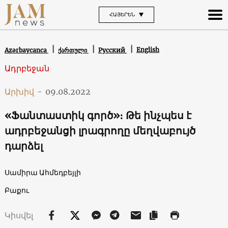
ՀԱՅԵՐԵՆ
English
Azərbaycanca
ქართული
Русский
Ադրբեջան
Արխիվ
-
09.08.2022
«Ֆանտաստիկ գործ»։ Թե ինչպես է
ադրբեջանցի լրագրողը մեղվաբույծ
դարձել
Սամիրա Ահմեդբեյլի
Բաքու
Կիսվել