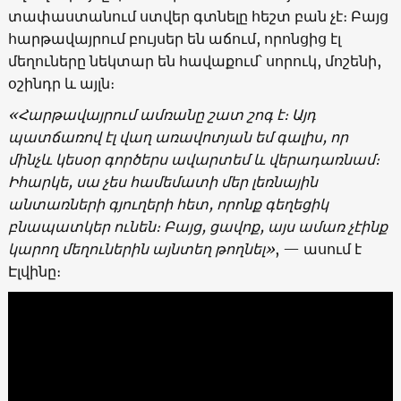
տափաստանում ստվեր գտնելը հեշտ բան չէ։ Բայց
հարթավայրում բույսեր են աճում, որոնցից էլ
մեղուները նեկտար են հավաքում՝ սորուկ, մոշենի,
օշինդր և այլն։
«Հարթավայրում ամռանը շատ շոգ է։ Այդ
պատճառով էլ վաղ առավոտյան եմ գալիս, որ
մինչև կեսօր գործերս ավարտեմ և վերադառնամ։
Իհարկե, սա չես համեմատի մեր լեռնային
անտառների գյուղերի հետ, որոնք գեղեցիկ
բնապատկեր ունեն։ Բայց, ցավոք, այս ամառ չէինք
կարող մեղուներին այնտեղ թողնել»
, — ասում է
Էլվինը։