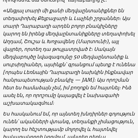
«Անցյալ տարի մի քանի մեղվաընտանիքներ են
տեղափոխել Քելբաջարի և Լաչինի շրջաններ։ Այս
տարի Ղարաբաղի արդեն բոլոր բնակիչները
կարող են իրենց մեղվաընտանիքները տեղափոխել
Աղդամ, Շուշա և Խոջավենդ (Մարտունի), այլ
վայրեր, որտեղ դա թույլատրված է։ Սակայն
մեղվաբույծը նվազագույնը 50 մեղվաընտանիք և
սուբսիդիաներ, այսինքն՝ գրանցում պետք է ունենա
[որպես Լեռնային Ղարաբաղի նախկին ինքնավար
հանրապետության բնակիչ — JAM]։ Այս որոշման
հետ ես համաձայն չեմ, իմ բողոքն եմ հայտնել։ Ինձ
ասել են, որ որոշումը կայացվել է նախագահի
աշխատակազմում։
Ես հասկանում եմ, որ այնտեղ խնդիրներ գոյություն
ունեն՝ ականների վտանգ, տեղանքի չիմացություն,
կարող ես հեշտությամբ մոլորվել և հայտնվել
հակառակորդի կողմում, այնտեղ դեռևս