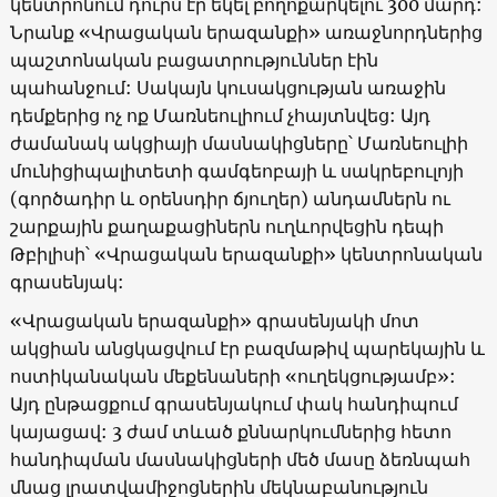
կենտրոնում դուրս էր եկել բողոքարկելու 300 մարդ:
Նրանք
«
Վրացական երազանքի
»
առաջնորդներից
պաշտոնական բացատրություններ էին
պահանջում: Սակայն կուսակցության առաջին
դեմքերից ոչ ոք Մառնեուլիում չհայտնվեց: Այդ
ժամանակ ակցիայի մասնակիցները՝ Մառնեուլիի
մունիցիպալիտետի գամգեոբայի և սակրեբուլոյի
(գործադիր և օրենսդիր ճյուղեր) անդամներն ու
շարքային քաղաքացիներն ուղևորվեցին դեպի
Թբիլիսի՝
«
Վրացական երազանքի
»
կենտրոնական
գրասենյակ:
«
Վրացական երազանքի
»
գրասենյակի մոտ
ակցիան անցկացվում էր բազմաթիվ պարեկային և
ոստիկանական մեքենաների
«
ուղեկցությամբ
»:
Այդ ընթացքում գրասենյակում փակ հանդիպում
կայացավ: 3 ժամ տևած քննարկումներից հետո
հանդիպման մասնակիցների մեծ մասը ձեռնպահ
մնաց լրատվամիջոցներին մեկնաբանություն