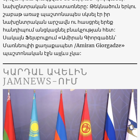
նախընտրական պաստառները: Թեկնածուն երկու
շաբաթ առաջ պաշտոնապես սկսել էր իր
նախընտրական արշավն ու հասցրել երեք
հանդիպում անցկացնել բնակչության հետ:
Սակայն Ֆեյսբուքում
«
Ամիրան Գիորգաձեն՝
Մառնեուլիի քաղաքապետ
/Amiran Giorgadze»
պաշտոնական էջն այլևս չկա:
ԿԱՐԴԱԼ ԱՎԵԼԻՆ
JAMNEWS-ՈՒՄ