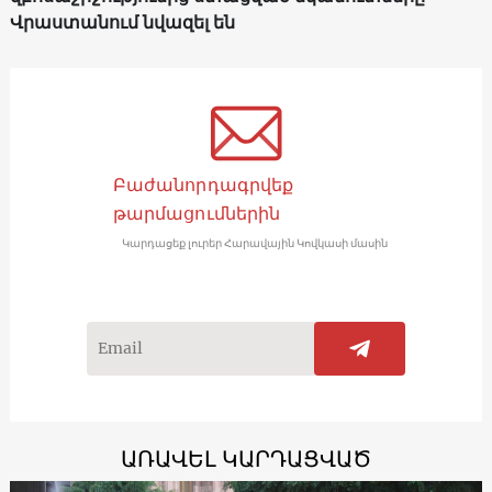
Վրաստանում նվազել են
Բաժանորդագրվեք
թարմացումներին
Կարդացեք լուրեր Հարավային Կովկասի մասին
ԱՌԱՎԵԼ ԿԱՐԴԱՑՎԱԾ