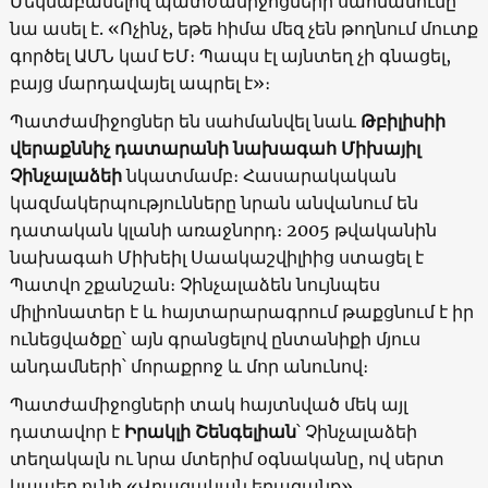
Մեկնաբանելով պատժամիջոցների սահմանումը՝
նա ասել է. «Ոչինչ, եթե հիմա մեզ չեն թողնում մուտք
գործել ԱՄՆ կամ ԵՄ։ Պապս էլ այնտեղ չի գնացել,
բայց մարդավայել ապրել է»։
Պատժամիջոցներ են սահմանվել նաև
Թբիլիսիի
վերաքննիչ դատարանի նախագահ Միխայիլ
Չինչալաձեի
նկատմամբ։ Հասարակական
կազմակերպությունները նրան անվանում են
դատական ​​կլանի առաջնորդ։ 2005 թվականին
նախագահ Միխեիլ Սաակաշվիլիից ստացել է
Պատվո շքանշան։ Չինչալաձեն նույնպես
միլիոնատեր է և հայտարարագրում թաքցնում է իր
ունեցվածքը՝ այն գրանցելով ընտանիքի մյուս
անդամների՝ մորաքրոջ և մոր անունով։
Պատժամիջոցների տակ հայտնված մեկ այլ
դատավոր է
Իրակլի Շենգելիան
՝ Չինչալաձեի
տեղակալն ու նրա մտերիմ օգնականը, ով սերտ
կապեր ունի «Վրացական երազանք»