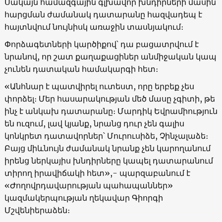
Սակայն համազգային գլխավոր խնդիրների մասին
հարցման ժամանակ դատարանը հազվադեպ է
հայտնվում նույնիսկ առաջին տասնյակում։
Փորձագետների կարծիքով՝ դա բացատրվում է
նրանով, որ շատ քաղաքացիներ անմիջական կապ
չունեն դատական ​​համակարգի հետ։
«Անհնար է պատվիրել ուտեստ, որը երբեք չես
փորձել։ Մեր հասարակության մեծ մասը չգիտի, թե
ինչ է անկախ դատարանը։ Մարդիկ Եվրամիություն
են ուզում, լավ կյանք, նրանց դուր չեն գալիս
կոնկրետ դատավորներ՝ Մուրուսիձե, Չինչալաձե։
Բայց միևնույն ժամանակ նրանք չեն կարողանում
իրենց ներկայիս խնդիրները կապել դատարանում
տիրող իրավիճակի հետ»,- պարզաբանում է
«Ժողովրդավարության պահապաններ»
կազմակերպության ղեկավար Գիորգի
Մշվենիերաձեն։