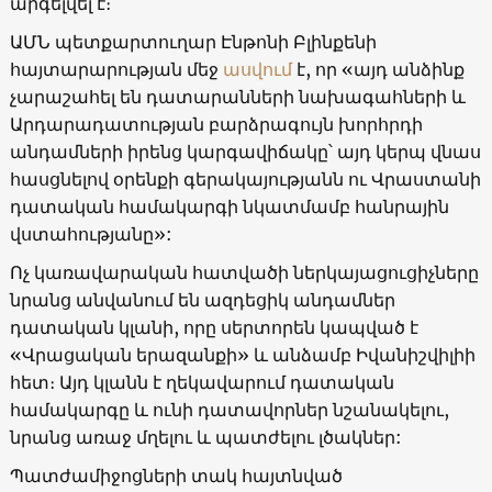
արգելվել է։
ԱՄՆ պետքարտուղար Էնթոնի Բլինքենի
հայտարարության մեջ
ասվում
է, որ «այդ անձինք
չարաշահել են դատարանների նախագահների և
Արդարադատության բարձրագույն խորհրդի
անդամների իրենց կարգավիճակը՝ այդ կերպ վնաս
հասցնելով օրենքի գերակայությանն ու Վրաստանի
դատական ​​համակարգի նկատմամբ հանրային
վստահությանը»:
Ոչ կառավարական հատվածի ներկայացուցիչները
նրանց անվանում են ազդեցիկ անդամներ
դատական ​​կլանի, որը սերտորեն կապված է
«Վրացական երազանքի» և անձամբ Իվանիշվիլիի
հետ։ Այդ կլանն է ղեկավարում դատական ​​
համակարգը և ունի դատավորներ նշանակելու,
նրանց առաջ մղելու և պատժելու լծակներ:
Պատժամիջոցների տակ հայտնված