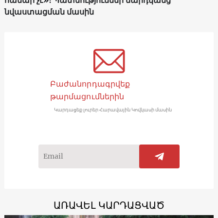
նվաստացման մասին
Բաժանորդագրվեք
թարմացումներին
Կարդացեք լուրեր Հարավային Կովկասի մասին
ԱՌԱՎԵԼ ԿԱՐԴԱՑՎԱԾ