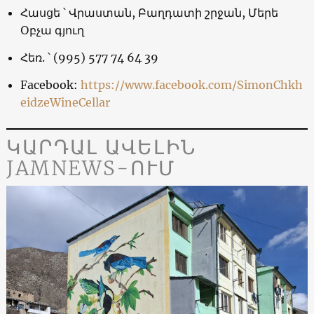
Հասցե ՝ Վրաստան, Բաղդատի շրջան, Մերե
Օբչա գյուղ
Հեռ. ՝ (995) 577 74 64 39
Facebook:
https://www.facebook.com/SimonChkh
eidzeWineCellar
ԿԱՐԴԱԼ ԱՎԵԼԻՆ
JAMNEWS-ՈՒՄ