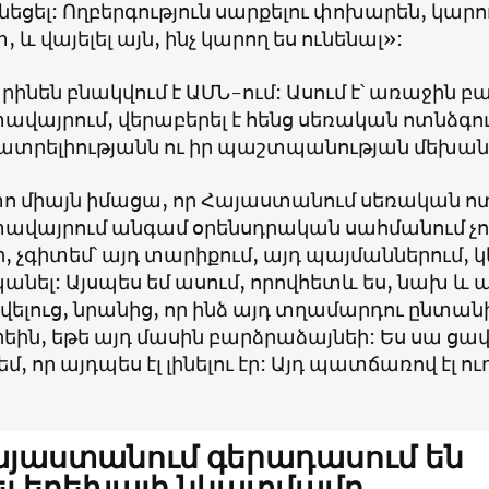
նեցել: Ողբերգություն սարքելու փոխարեն, կարող
, և վայելել այն, ինչ կարող ես ունենալ»:
րինեն բնակվում է ԱՄՆ-ում: Ասում է՝ առաջին բան
վայրում, վերաբերել է հենց սեռական ոտնձգո
լատրելիությանն ու իր պաշտպանության մեխան
տո միայն իմացա, որ Հայաստանում սեռական ոտ
վայրում անգամ օրենսդրական սահմանում չու
, չգիտեմ՝ այդ տարիքում, այդ պայմաններում, 
նել: Այսպես եմ ասում, որովհետև ես, նախ և 
ելուց, նրանից, որ ինձ այդ տղամարդու ընտա
ին, եթե այդ մասին բարձրաձայնեի: Ես սա ցավո
մ, որ այդպես էլ լինելու էր: Այդ պատճառով էլ
յաստանում գերադասում են
ել երեխայի նկատմամբ