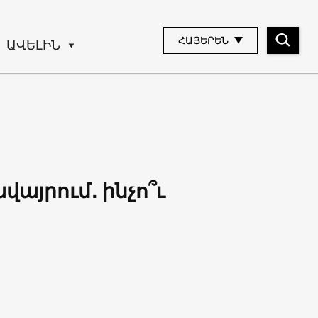
ՀԱՅԵՐԵՆ
ԱՎԵԼԻՆ
այրում․ ինչո՞ւ