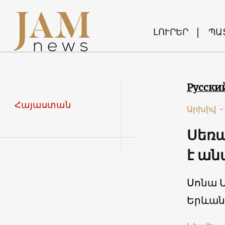
ԼՈՒՐԵՐ
ՊԱ
Русски
Հայաստան
Արխիվ
-
Սեռա
է ան
Սոնա 
Երևան