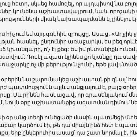
ւց հետո, սկսեց համոզել, որ այդպիսով նա բոլո
ներ կունենա աշխատավայրում, նաև որոշակի 
ությունների միակ նախապայմանն էլ լինելու էր
րս հիշում եմ այդ գռեհիկ զրույցը: Ասաց․ «Աղջիկ ջ
թյան հասնել, ընդունիր առաջարկս, ես քեզ որևէ
ինձ կխանգարի, ո՛չ էլ քեզ: Ես իմ ընտանիքն ունեմ
վում: Դու էլ ազատ կլինես քո կյանքը դասավո
առաջարկը ոչ մի թերություն չունի, եթե լավ մտած
օրերին նա շարունակեց աշխատանքի գնալ՝ հույ
 պատմությունն այլևս անցյալում է, բայց օրեր
կը: Մարինեն հասկացավ, որ գրասենյակում մն
մ, նույն օրը աշխատանքից ազատման դիմում ն
ի օր անց տեղի ունեցածի մասին պատմեցի մտեր
ար կարծում էի, թե դա միայն ինձ հետ է պատահ
ս, երբ ընկերուհիս ասաց՝ դա շատ նորմալ է, ինձ 