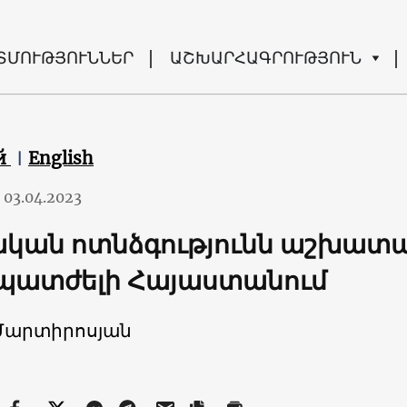
ՏՄՈՒԹՅՈՒՆՆԵՐ
ԱՇԽԱՐՀԱԳՐՈՒԹՅՈՒՆ
й
English
03.04.2023
կան ոտնձգությունն աշխատավ
պատժելի Հայաստանում
Մարտիրոսյան