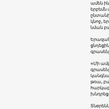
ամեն ին
երբեմն
ընտանի
կնոջ, ե
նման բա
Երազան
ցնդեցին
գրասեն
«Մի ամբ
գրասեն
կանգնած
թռա, բա
հարկաբ
խնդրեց,
Տնօրեն