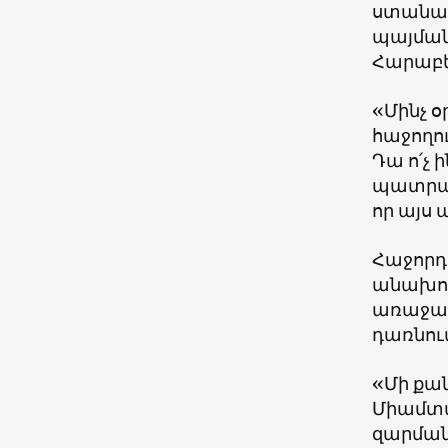
ստանալո
պայման
Հարաբեր
«Մինչ օ
հաջողու
Դա ո՛չ 
պատրաստ
որ այս 
Հաջորդ 
անախորժ
առաջար
դառնու
«Մի քան
Միամտաբ
զարմանք