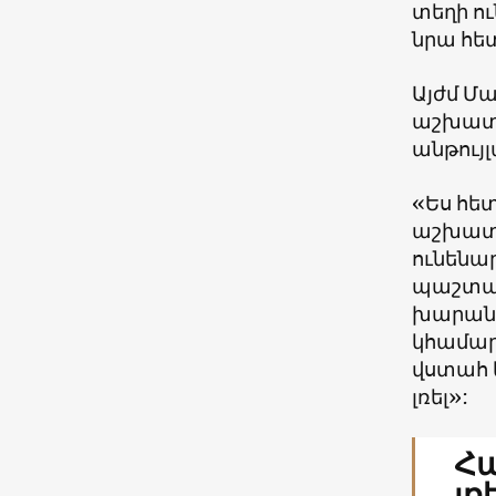
տեղի ու
նրա հետ
Այժմ Մա
աշխատա
անթույ
«Ես հե
աշխատա
ունենար
պաշտպա
խարանվ
կհամարե
վստահ ե
լռել»:
Հա
լռ