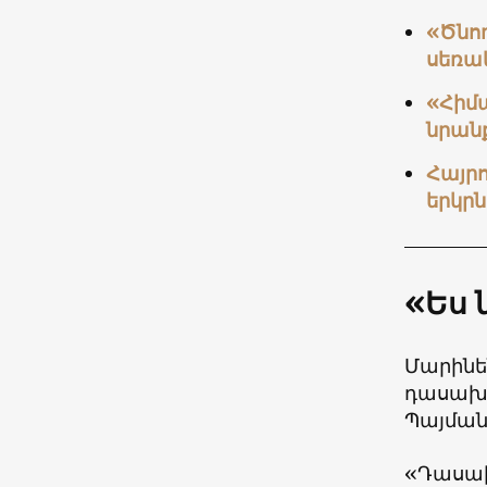
«Ծնող
սեռա
«Հիմա
նրանք
Հայրո
երկրն
«Ես 
Մարինե
դասախո
Պայմանն
«Դասախ