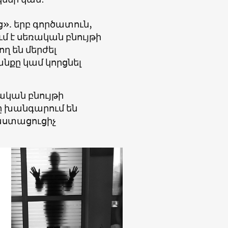
ց». երբ գործատուն,
 է սեռական բնույթի
ղ են մերժել
նքը կամ կորցնել
կան բնույթի
 խանգարում են
աստացուցիչ