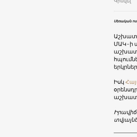
Կիսվել
Սեռական ոտ
Աշխատա
ՄԱԿ-ի տ
աշխատա
հպումն
երկրնե
Իսկ
Հա
օրենսդ
աշխատա
Իրավիճ
տվյալն