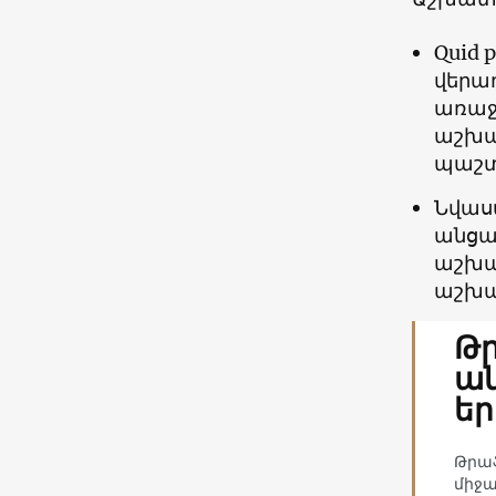
Quid 
վերա
առաջա
աշխատ
պաշտ
Նվաս
անցա
աշխա
աշխա
Թր
ա
եր
Թրաֆ
միջա