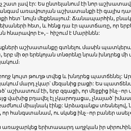
չ շատ լավ էր: Ես ընտելանում էի նոր աշխատավ
 անգամ առավոտյան աշխատանքի էի գալիս դա
քի հետ՝ նույն մեքենայում: Ճանապարհին, բնա
րեխաների հետ, և հենց դա էր պատճառը, որ երբե
ն հնարավոր է»,- հիշում է Մարինեն:
քների աշխատանքը գտնելու մասին պատկերացո
, երբ մի օր երեկոյան տնօրենը նրան խնդրեց մի
յակում։
ողջ կույտ թուղթ տվեց և խնդրեց պատճենել: Ար
յակում մարդ չկար՝ մեզանից բացի: Ես պատճե
՝ աշխատում էի, երբ զգացի, որ մեջքից ինչ-որ մե
յց վախից բղավել էլ չկարողացա, չնայած՝ իմաստ 
աժնում միայնակ էինք: Արձագանքս տեսնելով, 
 որ հանգստանամ, ու սկսեց ինչ-որ բաներ ասել
ն առաջարկեց երիտասարդ աղջկան իր սիրուհին