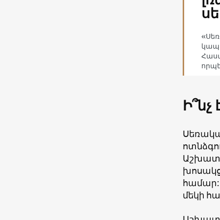
սե
«Սեռ
կապվ
Հասա
որպե
Ի՞նչ
Սեռակա
ոտնձգո
Աշխատավ
խոսակցո
համար: 
մեկի հ
Աշխատա