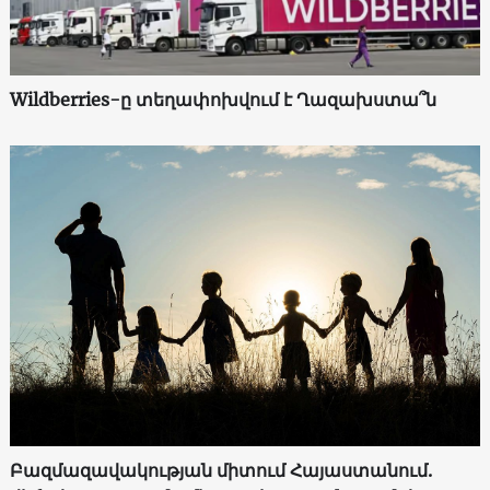
Wildberries-ը տեղափոխվում է Ղազախստա՞ն
Բազմազավակության միտում Հայաստանում.