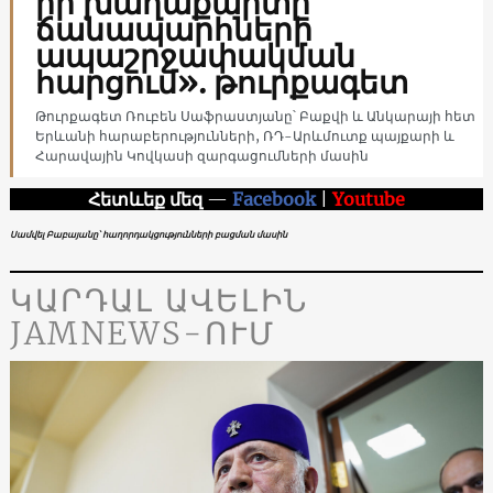
իր խաղաքարտը
ճանապարհների
ապաշրջափակման
հարցում». թուրքագետ
Թուրքագետ Ռուբեն Սաֆրաստյանը՝ Բաքվի և Անկարայի հետ
Երևանի հարաբերությունների, ՌԴ-Արևմուտք պայքարի և
Հարավային Կովկասի զարգացումների մասին
Հետևեք մեզ
—
Facebook
|
Youtube
Սամվել Բաբայանը՝ հաղորդակցությունների բացման մասին
ԿԱՐԴԱԼ ԱՎԵԼԻՆ
JAMNEWS-ՈՒՄ