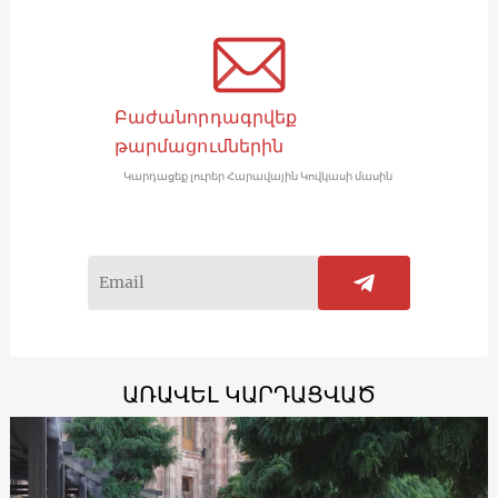
Բաժանորդագրվեք
թարմացումներին
Կարդացեք լուրեր Հարավային Կովկասի մասին
ԱՌԱՎԵԼ ԿԱՐԴԱՑՎԱԾ