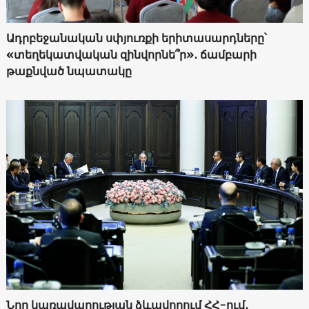
Ադրբեջանական սփյուռքի երիտասարդները՝
«տեղեկատվական զինվորնե՞ր»․ ճամբարի
թաքնված նպատակը
Նոր կառավարության ձևավորում ՀՀ-ում․