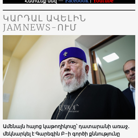
Հետևեք մեզ
—
Facebook
|
Youtube
ԿԱՐԴԱԼ ԱՎԵԼԻՆ
JAMNEWS-ՈՒՄ
Ամենայն հայոց կաթողիկոսը՝ դատարանի առաջ․
մեկնարկել է Գարեգին Բ-ի գործի քննությունը