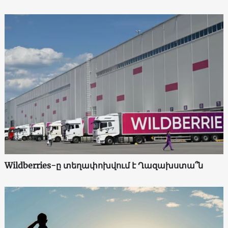
Wildberries-ը տեղափոխվում է Ղազախստա՞ն