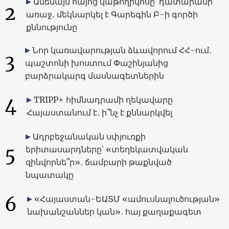
Ամենայն հայոց կաթողիկոսը՝ դատարանի
2
առաջ․ մեկնարկել է Գարեգին Բ-ի գործի
քննությունը
Նոր կառավարության ձևավորում ՀՀ-ում․
3
պաշտոնի խոստում Փաշինյանից
բարձրակարգ մասնագետներին
4
TRIPP+ հիմնադրամի ղեկավարը
Հայաստանում է․ ի՞նչ է քննարկվել
Ադրբեջանական սփյուռքի
5
երիտասարդները՝ «տեղեկատվական
զինվորնե՞ր»․ ճամբարի թաքնված
նպատակը
6
«Հայաստան-ԵԱՏՄ «ամուսնալուծության»
նախանշաններ կան»․ հայ քաղաքագետ