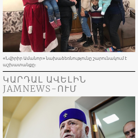
«Նվիրիր Ամանոր» նախաձեռնությունը շարունակում է
աշխատանքը։
ԿԱՐԴԱԼ ԱՎԵԼԻՆ
JAMNEWS-ՈՒՄ