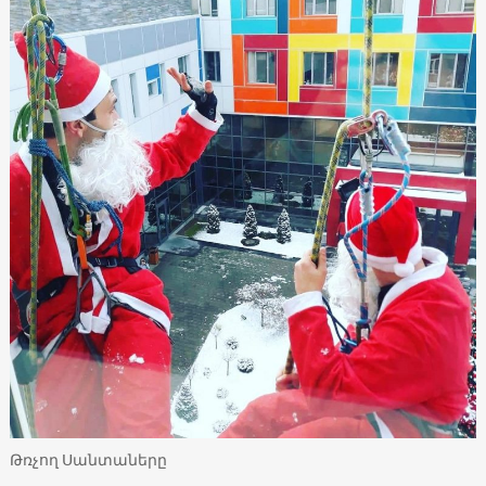
Թռչող Սանտաները