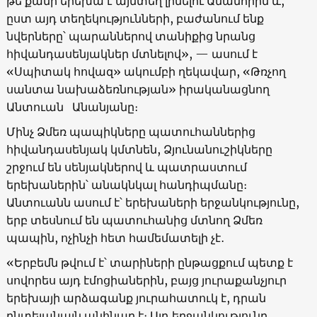
թե քանի երեխա է այնտեղ լինելու Ամանորին և,
ըստ այդ տեղեկությունների, բաժանում ենք
նվերները՝ պարաններով տանիքից նրանց
հիվանդասենյակներ մտնելով», — ասում է
«Սպիտակ հովազ» ակումբի ղեկավար, «Թռչող
սանտա նախաձեռնության» իրականացնող
Անտուան Անանյանը։
Մինչ Ձմեռ պապիկները պատուհաններից
հիվանդասենյակ կմտնեն, Ձյունանուշիկները
շրջում են սենյակներով և պատրաստում
երեխաներին՝ անակնկալ հանդիպմանը։
Անտուանն ասում է՝ երեխաների երջանկությունը,
երբ տեսնում են պատուհանից մտնող Ձմեռ
պապին, ոչինչի հետ համեմատելի չէ․
«Երբեմն թվում է՝ տարիների ընթացքում պետք է
սովորես այդ էմոցիաներին, բայց յուրաքանչյուր
երեխայի արձագանք յուրահատուկ է, դրան
ընտելանալն անհնար է։ Այդ երջանկությունը,