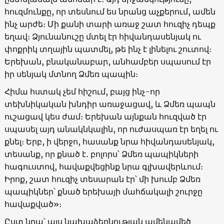
հուզմունքը, որ տեսնում ես նրանց աչքերում, ամեն
ինչ արժե։ Մի քանի տարի առաջ շատ հուզիչ դեպք
եղավ։ Ձյունանուշը մտել էր հիվանդասենյակ ու
փոքրիկ տղային պատմել, թե ինչ է լինելու շուտով։
Երեխան, բնականաբար, անհամբեր սպասում էր
իր սենյակ մտնող Ձմեռ պապին։
Հիմա հստակ չեմ հիշում, բայց ինչ-որ
տեխնիկական խնդիր առաջացավ, և Ձմեռ պապն
ուշացավ կես ժամ։ Երեխան այնքան հուզված էր
սպասել այդ անակնկալին, որ ուժասպառ էր եղել ու
քնել։ Երբ, ի վերջո, հասանք նրա հիվանդասենյակ,
տեսանք, որ քնած է․ բոլորս՝ Ձմեռ պապիկների
հագուստով, հավաքվեցինք նրա գլխավերևում։
Իրոք, շատ հուզիչ տեսարան էր՝ մի խումբ Ձմեռ
պապիկներ՝ քնած երեխայի մահճակալի շուրջը
հավաքված»։
Ըստ նրա՝ այս նախաձեռնության ամենամեծ