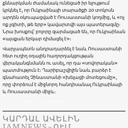
քննարկման ժամանակ ունեցած իր ելույթում
կրկնել է, որ Ուկրաինայի տարածքի 20 տոկոսն
արդեն օկուպացված է Ռուսաստանի կողմից, և «ոչ
ոք չգիտի, թե երբ» կավարտվի այս պատերազմը։
Նրա խոսքով՝ բոլորը զարմացած են, որ Ուկրաինան
«այսքան երկար դիմացել է»։
Վարչապետն անդրադարձել է նաև Ռուսաստանի
հետ ուղիղ օդային հաղորդակցության
վերականգնմանն ու ասել, որ դա «սովորական»
պատմություն է։ Ղարիբաշվիլին նաև բարձր է
գնահատել Չինաստանի «խելացի մոտեցումը»,
որը փորձում է միջնորդ հանդիսանալ Ուկրաինայի
և Ռուսաստանի միջև։
Պաատա Զաքարեիշվիլին Իրակլի Ղարիբաշվիլիի մասին
ԿԱՐԴԱԼ ԱՎԵԼԻՆ
JAMNEWS-ՈՒՄ