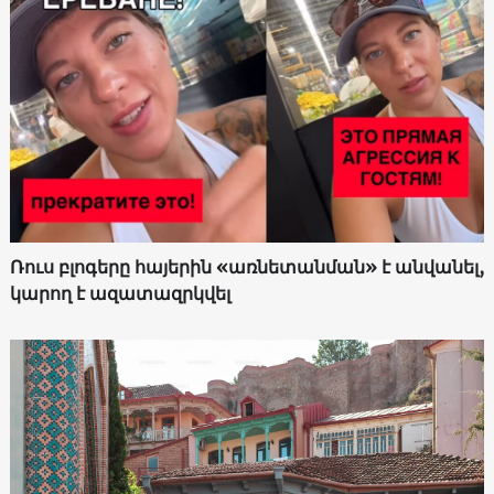
Ռուս բլոգերը հայերին «առնետանման» է անվանել,
կարող է ազատազրկվել