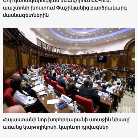
Նոր կառավարության ձևավորում ՀՀ-ում․
պաշտոնի խոստում Փաշինյանից բարձրակարգ
մասնագետներին
Հայաստանի նոր խորհրդարանի առաջին նիստը՝
առանց կաթողիկոսի. կարևոր դրվագներ