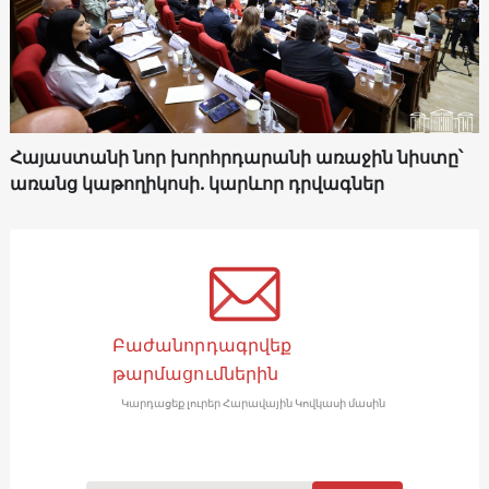
Հայաստանի նոր խորհրդարանի առաջին նիստը՝
առանց կաթողիկոսի. կարևոր դրվագներ
Բաժանորդագրվեք
թարմացումներին
Կարդացեք լուրեր Հարավային Կովկասի մասին