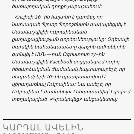
ծառայողական
դիրքի
չարաշահում
:
-Հուլիսի
26-
ին
հայտնի
է
դարձել
,
որ
նախագահ
Պյոտր
Պորոշենկոն
դադարեցրել
է
Սաակաշվիլիի
ուկրաինական
քաղաքացիության
գործունեությունը
:
Օդեսայի
նախկին
նահանգապետը
վերջին
ամիսներին
գտնվել
է
ԱՄՆ
—
ում
:
Օգոստոսի
17-
ին
Սաակաշվիլին
Facebook
սոցցանցում
ուղիղ
հեռարձակման
ժամանակ
հայտարարել
է
,
որ
սեպտեմբերի
10-
ին
պատրաստվում
է
վերադառնալ
Ուկրաինա
:
Նա
ասել
է
,
որ
Ուկրաինա
է
ժամանելու
Լեհաստանից՝
Լվովում
տեղակայված
«
Կրակովեց
»
անցակետով
:
ԿԱՐԴԱԼ ԱՎԵԼԻՆ