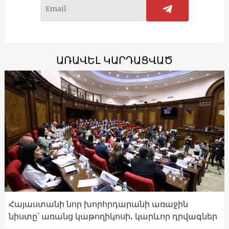
ԱՌԱՎԵԼ ԿԱՐԴԱՑՎԱԾ
Հայաստանի նոր խորհրդարանի առաջին
նիստը՝ առանց կաթողիկոսի. կարևոր դրվագներ