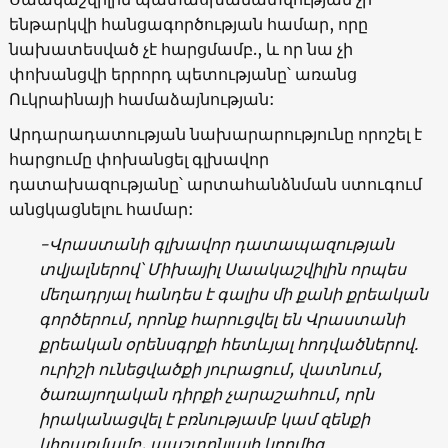
ենթարկվի հանցագործության համար, որը
նախատեսված չէ հարցմամբ., և որ նա չի
փոխանցվի երրորդ պետությանը՝ առանց
Ուկրաինայի համաձայնության:
Արդարադատության նախարարությունը որոշել է
հարցումը փոխանցել գլխավոր
դատախազությանը՝ արտահանձնման ստուգում
անցկացնելու համար:
-Վրաստանի
գլխավոր
դատապազության
տվյալներով՝
Միխայիլ
Սաակաշվիլին
որպես
մեղադրյալ
հանդես
է
գալիս
մի
քանի
քրեական
գործերում
,
որոնք
հարուցվել
են
Վրաստանի
քրեական
օրենսգրքի
հետևյալ
հոդվածներով
.
ուրիշի
ունեցվածքի
յուրացում
,
վատնում
,
ծառայողական
դիրքի
չարաշահում
,
որն
իրականացվել
է
բռնությամբ
կամ
զենքի
կիրառմամբ
,
պաշտոնյայի
կողմից