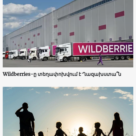
Wildberries-ը տեղափոխվում է Ղազախստա՞ն