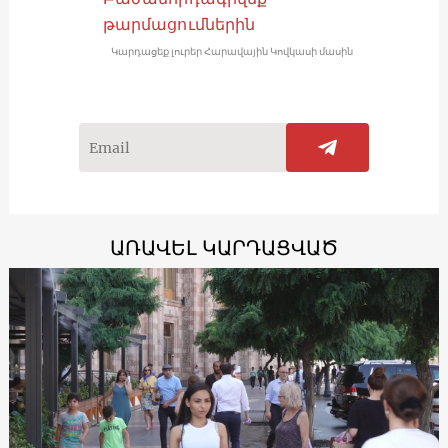
թարմացումներին
Կարդացեք լուրեր Հարավային Կովկասի մասին
ԱՌԱՎԵԼ ԿԱՐԴԱՑՎԱԾ