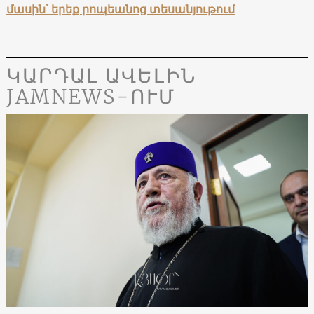
մասին՝ երեք րոպեանոց տեսանյութում
ԿԱՐԴԱԼ ԱՎԵԼԻՆ
JAMNEWS-ՈՒՄ