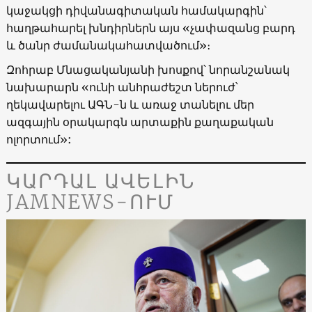
կաջակցի դիվանագիտական համակարգին՝
հաղթահարել խնդիրներն այս «չափազանց բարդ
և ծանր ժամանակահատվածում»։
Զոհրաբ Մնացականյանի խոսքով՝ նորանշանակ
նախարարն «ունի անհրաժեշտ ներուժ՝
ղեկավարելու ԱԳՆ-ն և առաջ տանելու մեր
ազգային օրակարգն արտաքին քաղաքական
ոլորտում»:
ԿԱՐԴԱԼ ԱՎԵԼԻՆ
JAMNEWS-ՈՒՄ