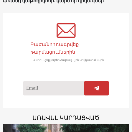
առանց կաթողիկոսի. կարևոր դրվագներ
Բաժանորդագրվեք
թարմացումներին
Կարդացեք լուրեր Հարավային Կովկասի մասին
ԱՌԱՎԵԼ ԿԱՐԴԱՑՎԱԾ