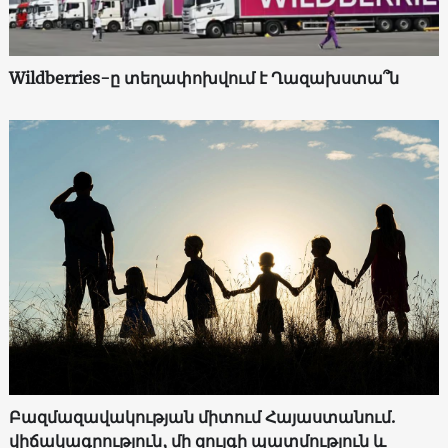
Wildberries-ը տեղափոխվում է Ղազախստա՞ն
Բազմազավակության միտում Հայաստանում.
վիճակագրություն, մի զույգի պատմություն և