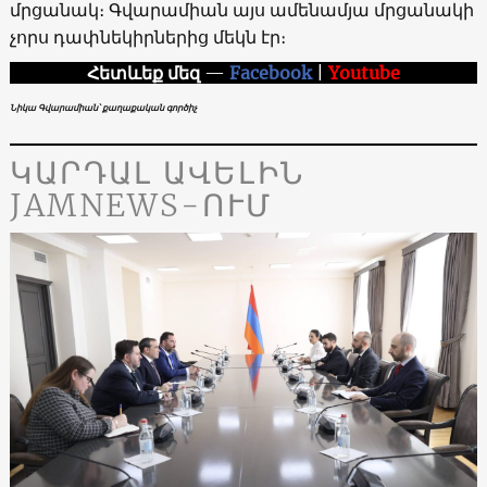
մրցանակ։ Գվարամիան այս ամենամյա մրցանակի
չորս դափնեկիրներից մեկն էր։
Հետևեք մեզ
—
Facebook
|
Youtube
Նիկա Գվարամիան՝ քաղաքական գործիչ
ԿԱՐԴԱԼ ԱՎԵԼԻՆ
JAMNEWS-ՈՒՄ