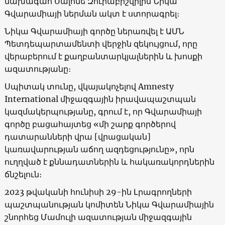
նախագահ Սալոմե Զուրաբիշվիլին Նիկա
Գվարամիայի ներման ակտ է ստորագրել։
Նիկա Գվարամիայի գործը ներառվել է ԱՄՆ
Պետդեպարտամենտի վերջին զեկույցում, որը
վերաբերում է քաղբանտարկյալներին և խոսքի
ազատությանը։
Սպիտակ տունը, վկայակոչելով Amnesty
International միջազգային իրավապաշտպան
կազմակերպությանը, գրում է, որ Գվարամիայի
գործը բացահայտեց «մի շարք գործերով
դատարանների վրա [վրացական]
կառավարության աճող ազդեցությունը», որն
ուղղված է քննադատներին և հակառակորդներին
ճնշելուն։
2023 թվականի հունիսի 29-ին Լրագրողների
պաշտպանության կոմիտեն Նիկա Գվարամիային
շնորհեց Մամուլի ազատության միջազգային