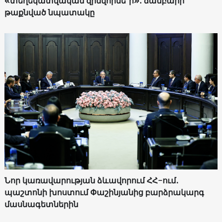
«տեղեկատվական զինվորնե՞ր»․ ճամբարի
թաքնված նպատակը
Նոր կառավարության ձևավորում ՀՀ-ում․
պաշտոնի խոստում Փաշինյանից բարձրակարգ
մասնագետներին