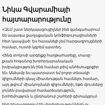
Նիկա Գվարամիայի
հայտարարությունը
«ԶԼՄ շատ ներկայացուցիչներ ինձ զանգահարում
են ապագա քաղաքական կոնֆիգուրացիաների
հետ կապված: Ես հասանելի չեմ հարցազրույցների
համար, ուստի կգրեմ այստեղ։
Հինգ տոկոսի արգելքը հաղթահարելը, տասը-
քսան հոգանոց խորհրդարանական
խմբակցությունն ինձ համար լրիվ անհետաքրքիր
են։ Անձամբ ես պատրաստ եմ բոլոր տեսակի
զիջումների գնալ միասնության հասնելու համար,
այդ թվում՝ միակողմանի զիջումների, եթե մյուսները
չունեն բավարար համարձակություն,
խոհեմություն և ընդհանուր շահերի գիտակցում։
Ինձ հետաքրքրում են փոփոխություններն ու