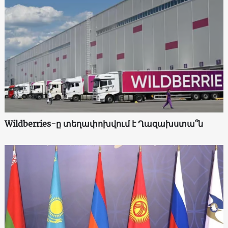
Wildberries-ը տեղափոխվում է Ղազախստա՞ն