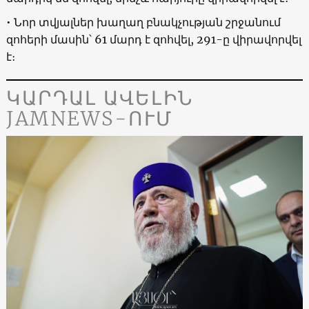
• Նոր տվյալներ խաղաղ բնակչության շրջանում
զոհերի մասին՝ 61 մարդ է զոհվել, 291-ը վիրավորվել
է։
ԿԱՐԴԱԼ ԱՎԵԼԻՆ
JAMNEWS-ՈՒՄ