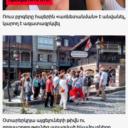
Ռուս բլոգերը հայերին «առնետանման» է անվանել,
կարող է ազատազրկվել
Օտարերկրյա այցելուների թիվն ու
զբոսաշրջությունից ստացված եկամուտները