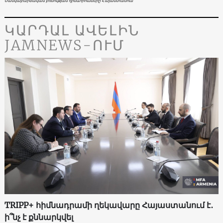
Մանկաբարձական բռնության դրսևորումները Հայաստանում
ԿԱՐԴԱԼ ԱՎԵԼԻՆ
JAMNEWS-ՈՒՄ
TRIPP+ հիմնադրամի ղեկավարը Հայաստանում է․
ի՞նչ է քննարկվել