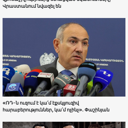
Վրաստանում նվազել են
«ՌԴ-ն ուզում է կա՛մ էքսկլյուզիվ
հարաբերություններ, կա՛մ ոչինչ»․ Փաշինյան