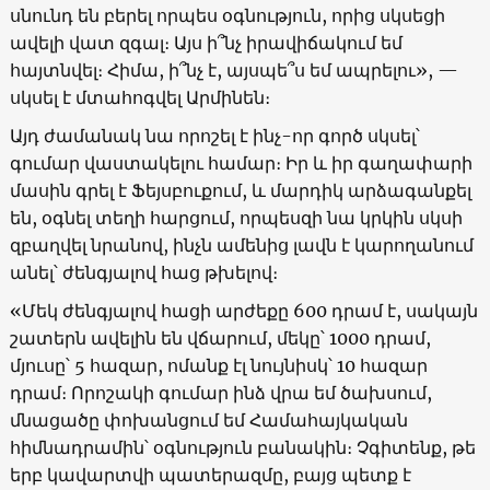
սնունդ են բերել որպես օգնություն, որից սկսեցի
ավելի վատ զգալ։ Այս ի՞նչ իրավիճակում եմ
հայտնվել։ Հիմա, ի՞նչ է, այսպե՞ս եմ ապրելու», —
սկսել է մտահոգվել Արմինեն։
Այդ ժամանակ նա որոշել է ինչ-որ գործ սկսել՝
գումար վաստակելու համար։ Իր և իր գաղափարի
մասին գրել է Ֆեյսբուքում, և մարդիկ արձագանքել
են, օգնել տեղի հարցում, որպեսզի նա կրկին սկսի
զբաղվել նրանով, ինչն ամենից լավն է կարողանում
անել՝ ժենգյալով հաց թխելով։
«Մեկ ժենգյալով հացի արժեքը 600 դրամ է, սակայն
շատերն ավելին են վճարում, մեկը՝ 1000 դրամ,
մյուսը՝ 5 հազար, ոմանք էլ նույնիսկ՝ 10 հազար
դրամ։ Որոշակի գումար ինձ վրա եմ ծախսում,
մնացածը փոխանցում եմ Համահայկական
հիմնադրամին՝ օգնություն բանակին։ Չգիտենք, թե
երբ կավարտվի պատերազմը, բայց պետք է