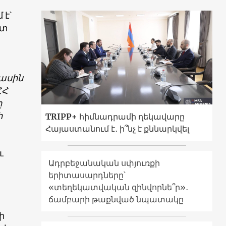
 է՝
ատ
մասին
ՀՀ
ը
ի
TRIPP+ հիմնադրամի ղեկավարը
Հայաստանում է․ ի՞նչ է քննարկվել
ւ
Ադրբեջանական սփյուռքի
երիտասարդները՝
«տեղեկատվական զինվորնե՞ր»․
ճամբարի թաքնված նպատակը
ի