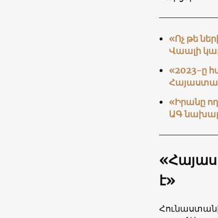
«Ոչ թե նե
Վաալի կա
«2023-ը հ
Հայաստան
«Իրանը ող
ԱԳ նախա
«Հայաս
է»
Հունաստան