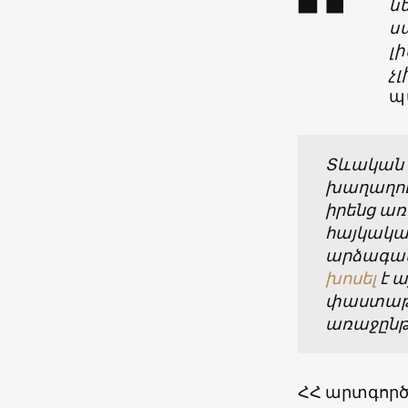
ն
ս
լ
չլ
պ
Տևական ժ
խաղաղու
իրենց առ
հայկակա
արձագան
խոսել
է 
փաստաթ
առաջընթ
ՀՀ արտգոր