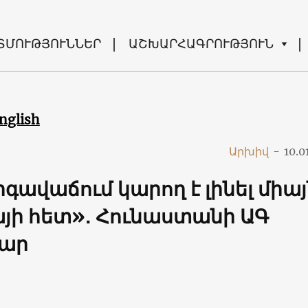
ՏՄՈՒԹՅՈՒՆՆԵՐ
ԱՇԽԱՐՀԱԳՐՈՒԹՅՈՒՆ
nglish
Արխիվ
-
10.0
գավաճում կարող է լինել միայ
յի հետ»․ Հունաստանի ԱԳ
ար