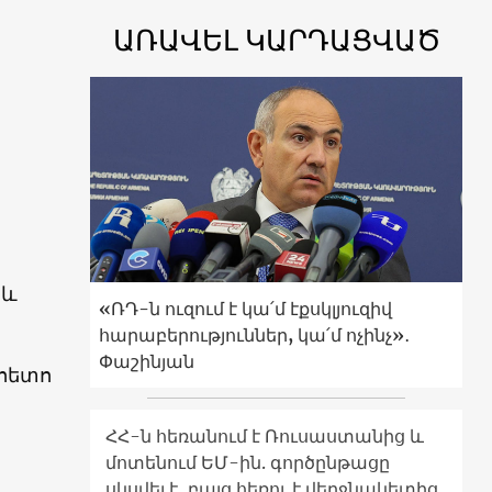
ԱՌԱՎԵԼ ԿԱՐԴԱՑՎԱԾ
 և
«ՌԴ-ն ուզում է կա՛մ էքսկլյուզիվ
հարաբերություններ, կա՛մ ոչինչ»․
Փաշինյան
հետո
ՀՀ-ն հեռանում է Ռուսաստանից և
մոտենում ԵՄ-ին. գործընթացը
սկսվել է, բայց հեռու է վերջնակետից