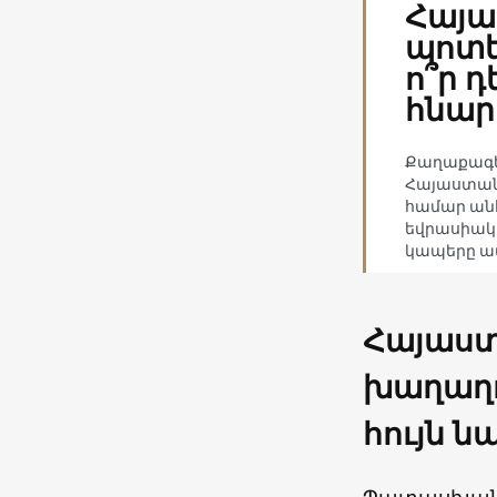
Հայա
պոտե
ո՞ր դ
հնար
Քաղաքագե
Հայաստան
համար անհ
եվրասիակ
կապերը ա
Հայաստ
խաղաղ
հույն 