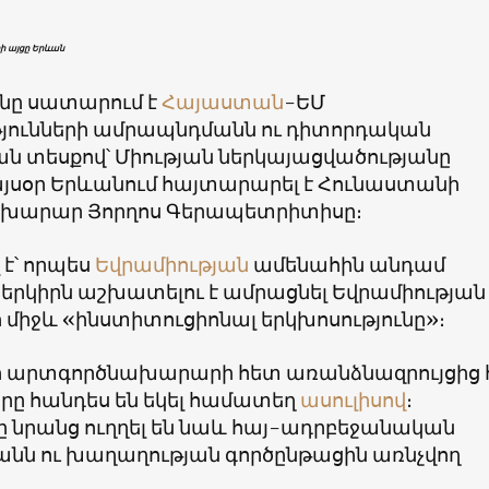
 այցը Երևան
ը սատարում է
Հայաստան
-ԵՄ
յունների ամրապնդմանն ու դիտորդական
ան տեսքով՝ Միության ներկայացվածությանը
 այսօր Երևանում հայտարարել է Հունաստանի
խարար Յորղոս Գերապետրիտիսը։
է՝ որպես
Եվրամիության
ամենահին անդամ
 երկիրն աշխատելու է ամրացնել Եվրամիության
միջև «ինստիտուցիոնալ երկխոսությունը»։
 արտգործնախարարի հետ առանձնազրույցից 
րը հանդես են եկել համատեղ
ասուլիսով
։
ը նրանց ուղղել են նաև հայ-ադրբեջանական
նն ու խաղաղության գործընթացին առնչվող