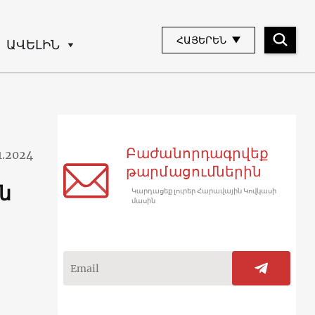
ՀԱՅԵՐԵՆ
ԱՎԵԼԻՆ
Բաժանորդագրվեք
1.2024
թարմացումներին
ն
Կարդացեք լուրեր Հարավային Կովկասի
մասին