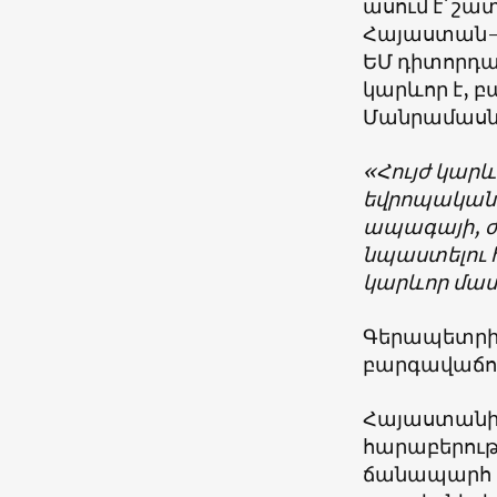
ասում է՝ շա
Հայաստան- Ե
ԵՄ դիտորդա
կարևոր է, բ
Մանրամասներ
«Հույժ կար
եվրոպական 
ապագայի, ժ
նպաստելու 
կարևոր մաս
Գերապետրիտի
բարգավաճում
Հայաստանի 
հարաբերութ
ճանապարհ կա