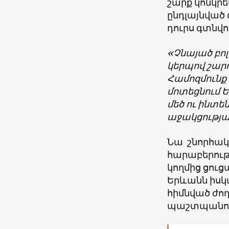
շարք կոնկրե
ընդլայնված
դուրս գտնվո
«Չնայած բո
կերպով շար
Համոզմունք ո
մոտեցնում Ե
մեծ ու ինտե
աջակցությա
Նա շնորհակ
հարաբերութ
կողմից ցուց
Երևանն իսկ
հիմնված ժո
պաշտպանու