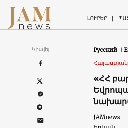
ԼՈՒՐԵՐ
ՊԱ
Կիսվել
Русский
E
Հայաստան
«ՀՀ բար
Եվրոպա
նախար
JAMnews
Երևան