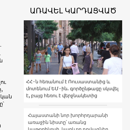
ԱՌԱՎԵԼ ԿԱՐԴԱՑՎԱԾ
-
և
ն
ՀՀ-ն հեռանում է Ռուսաստանից և
ու
մոտենում ԵՄ-ին. գործընթացը սկսվել
,
է, բայց հեռու է վերջնակետից
ական
ը՝
Հայաստանի նոր խորհրդարանի
առաջին նիստը՝ առանց
ն
կաթողիկոսի. կարևոր դրվագներ