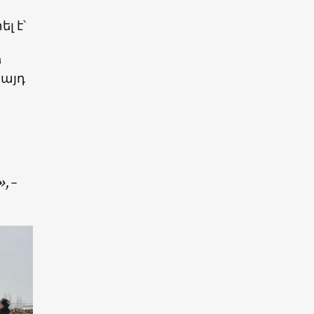
լ է՝
ծ
 այդ
»,-