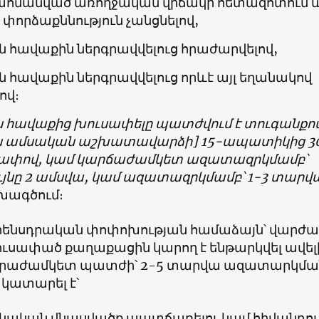
սահմանված առողջական վիճակի հետազոտում 
փորձաքննություն չանցնելով,
 հավաքին ներգրավվելուց հրաժարվելով,
հավաքին ներգրավվելուց որևէ այլ եղանակով
ով։
հավաքից խուսափելը պատժվում է տուգանքով
յն ամսական աշխատավարձի] 15-ապատիկից 3
ափով, կամ կարճաժամկետ ազատազրկմամբ՝
յնը 2 ամսվա, կամ ազատազրկմամբ՝ 1-3 տարվ
խագծում։
օրենսդրական փոփոխության համաձայն՝ վարժ
ւսափած քաղաքացին կարող է ենթարկվել ավել
արաժամկետ պատժի՝ 2-5 տարվա ազատարկմա
 կատարել է՝
մնական վնասվածք պատճառելու կամ հիվանդո