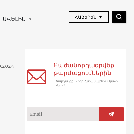
ՀԱՅԵՐԵՆ
ԱՎԵԼԻՆ
Բաժանորդագրվեք
0.2025
թարմացումներին
Կարդացեք լուրեր Հարավային Կովկասի
մասին