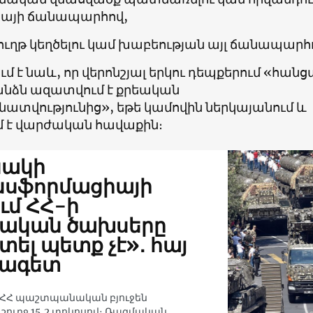
ցիայի ճանապարհով,
ղթ կեղծելու կամ խաբեության այլ ճանապարհ
ւմ է նաև, որ վերոնշյալ երկու դեպքերում «հան
նձն ազատվում է քրեական
վությունից», եթե կամովին ներկայանում և
մ է վարժական հավաքին։
նակի
սֆորմացիայի
ւմ ՀՀ-ի
ական ծախսերը
տել պետք չէ»․ հայ
ձագետ
ն ՀՀ պաշտպանական բյուջեն
շուրջ 15․2 տոկոսով։ Ռազմական