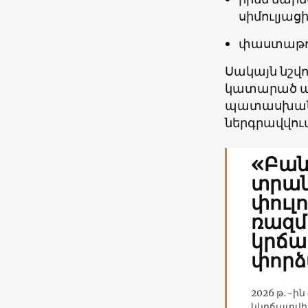
սիմուլյա
փաստաթու
Սակայն նշվո
կատարած ա
պատասխանատ
ներգրավվու
«Բա
տրան
փուլո
ռազմ
կրճա
փոր
2026 թ․-ի
կկրճատվի 