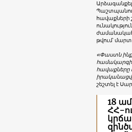
Արձագանքել
Պաշտպանու
հավաքների 
ունակությու
ժամանակահա
թվում՝ մար
«Փաստն ինքն
համակարգի 
հավաքները 
իրականացվո
շեշտել է Սա
18 ա
ՀՀ-ո
կրճա
զինծ