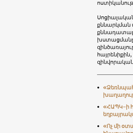
ոստիկանութ
Սոցիալական
քննարկման 
քննադատաբ
խստացմանը։
զինծառայու
հայրենիքին,
զինվորական
«Ձեռնպահ 
խաղաղութ
«ՀԱՊԿ-ի հ
եղբայրակա
«Ոչ մի օ