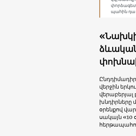
փորձագետ 
պահին դա 
«Նախկի
ձևական 
փոխնա
Ընդդիմադիր
վերջին երկ
վերաբերյալ
խնդիրները մ
օրենքով վա
սակայն «10
հերթապահո