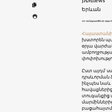
JAMnews
Երևան
ՀՀ-ում կպատժեն 25-օրյա 
Հայաստան
խստորեն պա
օրյա վարժա
ամբողջությ
փոփոխությո
Ըստ այդմ՝ ս
դրսևորման ձ
ինչպես նաև
հավաքների
տուգանքից 
մարմինների
բացահայտմա