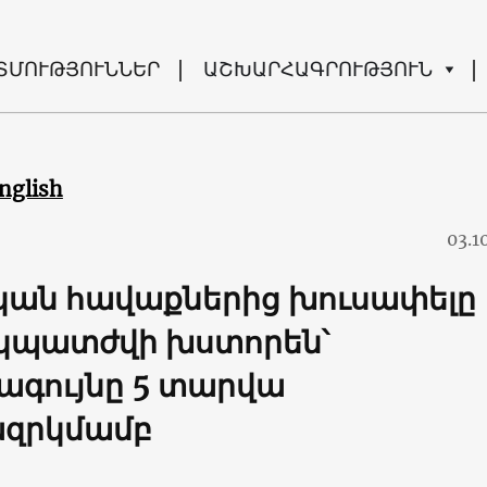
ՏՄՈՒԹՅՈՒՆՆԵՐ
ԱՇԽԱՐՀԱԳՐՈՒԹՅՈՒՆ
nglish
03.1
ան հավաքներից խուսափելը
 կպատժվի խստորեն՝
ագույնը 5 տարվա
զրկմամբ