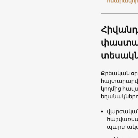
հնարավոր
Հիվանդո
փաստաթ
տեսակն
Քրեական օր
հայտարարվ
կողմից հավա
եղանակներո
վարժական
հաշվառմա
պարտակա