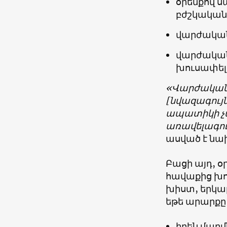
օրենքով 
բժշկական 
վարժական
վարժական 
խուսափել
«Վարժական 
[նվազագու
ապատիկի չ
առավելագու
ասված է նա
Բացի այդ, 
հավաքից խո
խիստ, երկ
եթե արարքը
իրեն մար