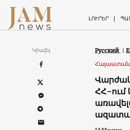
ԼՈՒՐԵՐ
ՊԱ
Կիսվել
Русский
E
Հայաստան
Վարժակ
ՀՀ-ում
առավել
ազատա