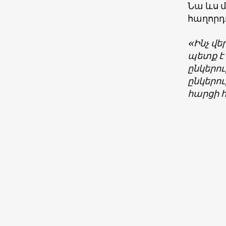
Նա ևս 
հաղորդո
«Ինչ վ
պետք է
ընկերու
ընկերո
հարցի 