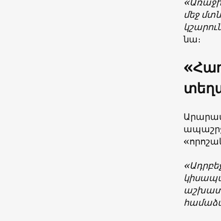
«Առաջի
մեջ մտն
կշարուն
նա։
«Հաղ
տեղա
Արարատ
ապաշրջ
«որոշա
«Ադրբե
կիսապա
աշխատա
համաձայ