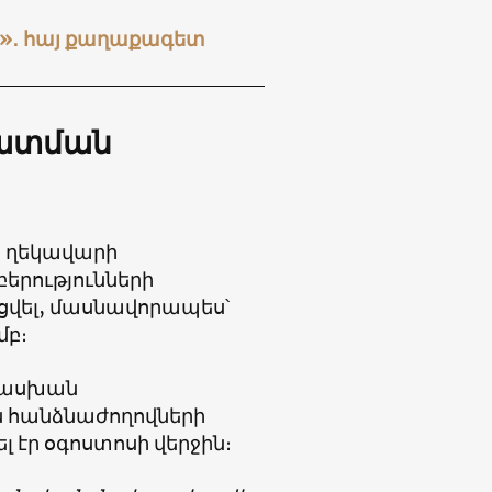
ան»․ հայ քաղաքագետ
զատման
 ղեկավարի
երությունների
նցվել, մասնավորապես՝
մբ։
ատասխան
 հանձնաժողովների
էր օգոստոսի վերջին։