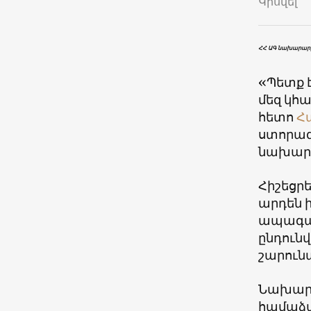
Կիսվել
ՀՀ ԱԳ նախարար
«Պետք 
մեզ կհա
հետո
Հ
ստորագ
նախարա
Հիշեցր
արդեն 
ապագայ
ընդունվ
շարուն
Նախարա
համաձա