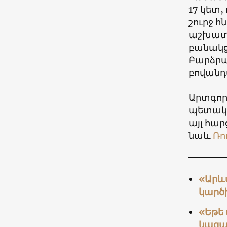
17 կետ,
շուրջ 
աշխատակ
բանակց
Բարձրա
բովանդ
Արտգոր
պետակա
այլ հա
նաև
Ռո
«Արևմ
կարծ
«Եթե 
կազա