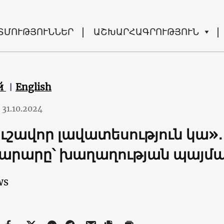
ՏՄՈՒԹՅՈՒՆՆԵՐ
ԱՇԽԱՐՀԱԳՐՈՒԹՅՈՒՆ
й
English
31.10.2024
ւշավոր լավատեսություն կա»․
արարը՝ խաղաղության պայմա
ws