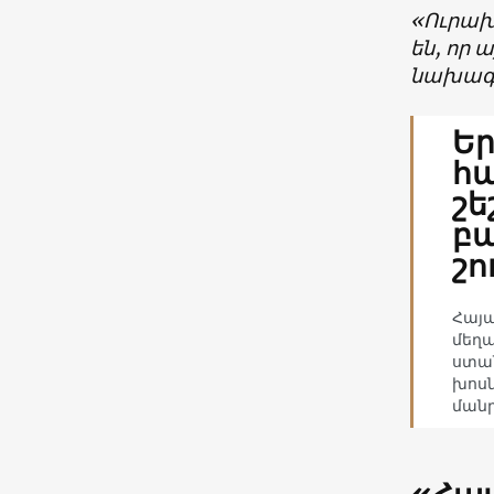
«Ուրախ 
են, որ 
նախագծ
Եր
հա
շե
բ
շո
Հայա
մեղա
ստան
խոսն
ման