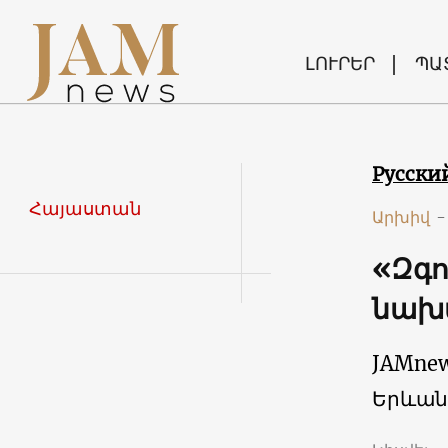
ԼՈՒՐԵՐ
ՊԱ
Русски
Հայաստան
Արխիվ
-
«Զգո
նախ
JAMne
Երևան