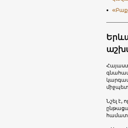
«Բաքո
Երևա
աշխ
Հայաստ
գնահատ
կարգավ
միջպետ
Նշել է
ընթացա
համատե