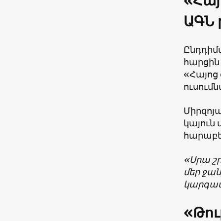
«Հայ
ԱԳՆ 
Ընդդիմ
հարցին
«Հայոց
ուսումն
Միրզոյա
կայուն 
հարաբե
«Սրա շր
մեր ջան
կարգավ
«Թու