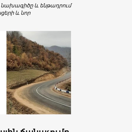
յս նախագիծը և ենթադրում
նցերի և նոր