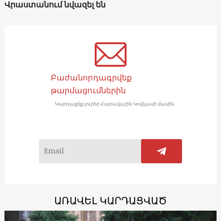
Վրաստանում նվազել են
Բաժանորդագրվեք
թարմացումներին
Կարդացեք լուրեր Հարավային Կովկասի մասին
ԱՌԱՎԵԼ ԿԱՐԴԱՑՎԱԾ