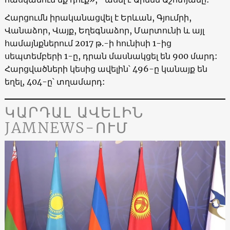
Հարցումն իրականացվել է Երևան, Գյումրի,
Վանաձոր, Վայք, Եղեգնաձոր, Մարտունի և այլ
համայնքներում 2017 թ.-ի հունիսի 1-ից
սեպտեմբերի 1-ը, դրան մասնակցել են 900 մարդ:
Հարցվածների կեսից ավելին՝ 496-ը կանայք են
եղել, 404-ը՝ տղամարդ:
ԿԱՐԴԱԼ ԱՎԵԼԻՆ
JAMNEWS-ՈՒՄ