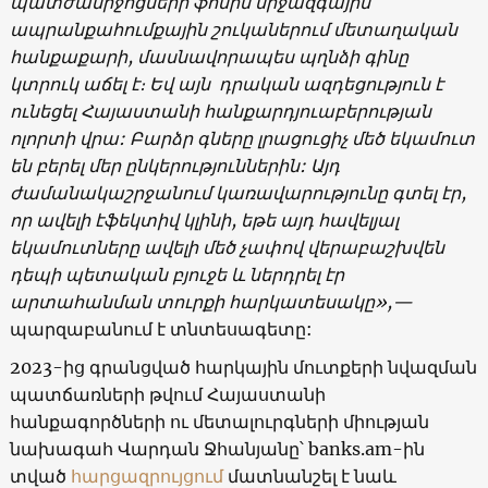
պատժամիջոցների ֆոնին միջազգային
ապրանքահումքային շուկաներում մետաղական
հանքաքարի, մասնավորապես պղնձի գինը
կտրուկ աճել է։ Եվ այն դրական ազդեցություն է
ունեցել Հայաստանի հանքարդյուաբերության
ոլորտի վրա: Բարձր գները լրացուցիչ մեծ եկամուտ
են բերել մեր ընկերություններին: Այդ
ժամանակաշրջանում կառավարությունը գտել էր,
որ ավելի էֆեկտիվ կլինի, եթե այդ հավելյալ
եկամուտները ավելի մեծ չափով վերաբաշխվեն
դեպի պետական բյուջե և ներդրել էր
արտահանման տուրքի հարկատեսակը
»,
—
պարզաբանում է տնտեսագետը:
2023-ից գրանցված հարկային մուտքերի նվազման
պատճառների թվում Հայաստանի
հանքագործների ու մետալուրգների միության
նախագահ Վարդան Ջհանյանը՝ banks.am-ին
տված
հարցազրույցում
մատնանշել է նաև