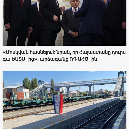
«Մոսկվան հասնելու է նրան, որ Հայաստանը դուրս
գա ԵԱՏՄ-ից»․ արձագանք ՌԴ ԱՀԾ-ին