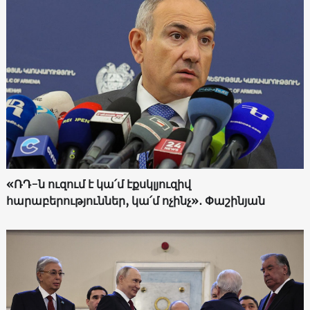
«ՌԴ-ն ուզում է կա՛մ էքսկլյուզիվ
հարաբերություններ, կա՛մ ոչինչ»․ Փաշինյան