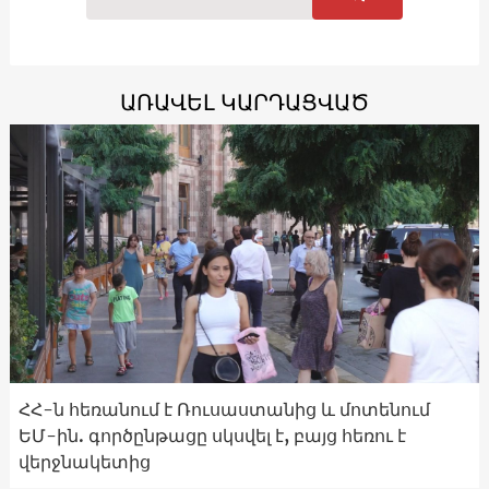
ԱՌԱՎԵԼ ԿԱՐԴԱՑՎԱԾ
ՀՀ-ն հեռանում է Ռուսաստանից և մոտենում
ԵՄ-ին. գործընթացը սկսվել է, բայց հեռու է
վերջնակետից