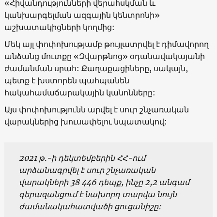
«Հիվանդությունների վերահսկման և
կանխարգելման ազգային կենտրոնի»
աշխատակիցների կողմից:
Մեկ այլ փոփոխությամբ թույլատրվել է դիմավորող
անձանց մուտքը «Զվարթնոց» օդանավակայանի
ժամանման սրահ: Քաղաքացիները, սակայն,
պետք է խստորեն պահպանեն
հակահամաճարակային կանոնները:
Այս փոփոխությունն արվել է սուր շնչառական
վարակներից խուսափելու նպատակով:
2021 թ.-ի
դեկտեմբեր
ի
ն
ՀՀ-ում
արձանագրվել
է
սուր
շնչառական
վարակների
38 446
դեպք
,
ինչը
2,2
անգամ
գերազանցում է
նախորդ
տարվա
նույն
ժամանակահատվածի
ցուցանիշը: