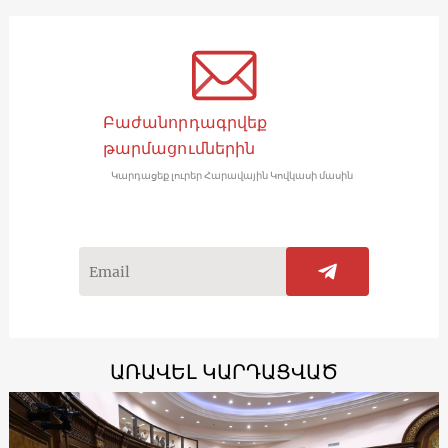
Բաժանորդագրվեք
թարմացումներին
Կարդացեք լուրեր Հարավային Կովկասի մասին
ԱՌԱՎԵԼ ԿԱՐԴԱՑՎԱԾ