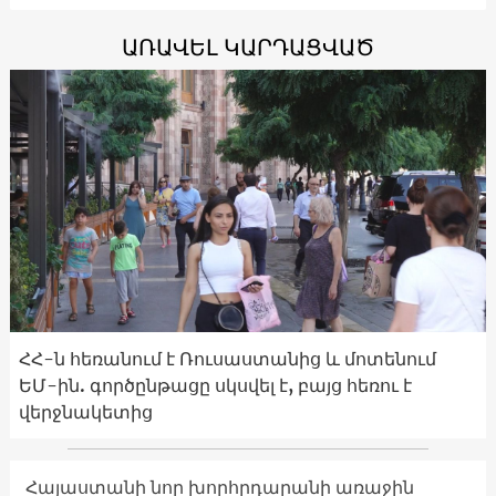
ԱՌԱՎԵԼ ԿԱՐԴԱՑՎԱԾ
ՀՀ-ն հեռանում է Ռուսաստանից և մոտենում
ԵՄ-ին. գործընթացը սկսվել է, բայց հեռու է
վերջնակետից
Հայաստանի նոր խորհրդարանի առաջին