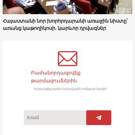
Հայաստանի նոր խորհրդարանի առաջին նիստը՝
առանց կաթողիկոսի. կարևոր դրվագներ
Բաժանորդագրվեք
թարմացումներին
Կարդացեք լուրեր Հարավային Կովկասի մասին