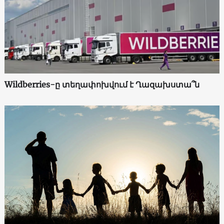
Wildberries-ը տեղափոխվում է Ղազախստա՞ն