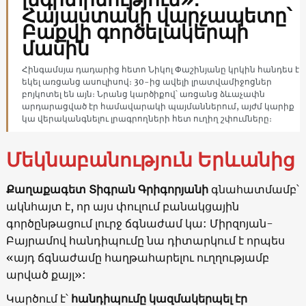
Հայաստանի վարչապետը՝
Բաքվի գործելակերպի
մասին
Հինգամսյա դադարից հետո Նիկոլ Փաշինյանը կրկին հանդես է
եկել առցանց ասուլիսով։ 30-ից ավելի լրատվամիջոցներ
բոյկոտել են այն։ Նրանց կարծիքով՝ առցանց ձևաչափն
արդարացված էր համավարակի պայմաններում, այժմ կարիք
կա վերականգնելու լրագրողների հետ ուղիղ շփումները։
Մեկնաբանություն Երևանից
Քաղաքագետ Տիգրան Գրիգորյանի
գնահատմամբ՝
ակնհայտ է, որ այս փուլում բանակցային
գործընթացում լուրջ ճգնաժամ կա: Միրզոյան-
Բայրամով հանդիպումը նա դիտարկում է որպես
«այդ ճգնաժամը հաղթահարելու ուղղությամբ
արված քայլ»:
Կարծում է՝
հանդիպումը կազմակերպել էր