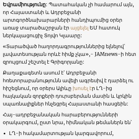
Եվրամիությունը
: Պատահական չի համարում այն,
որ Հայաստանի և Ադրբեջանի
արտգործնախարարների հանդիպումից օրեր
առաջ տարածաշրջան էր
այցելել
ԵՄ հատուկ
ներկայացուցիչ Տոյվո Կլաարը:
«Տարածված հաղորդագրություններից ելնելով՝
լավատեսության որևէ հիմք չկա»,- JAMnews-ի հետ
զրույցում շեշտել է Գրիգորյանը:
Քաղաքագետն ասում է՝ Ադրբեջանի
հռետորաբանությունն ավելի ագրեսիվ է դարձել ու
հիշեցնում, որ օրերս Ալիևը
խոսել է
ր ԼՂ-ից
հայկական զորքերի դուրսբերման մասին և կրկին
սպառնալիքներ հնչեցրել Հայաստանի հասցեին:
Հայ-ադրբեջանական հարաբերությունների
օրակարգում, ըստ նրա, հիմնական թեմաներն են՝
ԼՂ-ի հակամարտության կարգավորում,