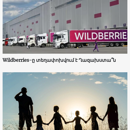
Wildberries-ը տեղափոխվում է Ղազախստա՞ն