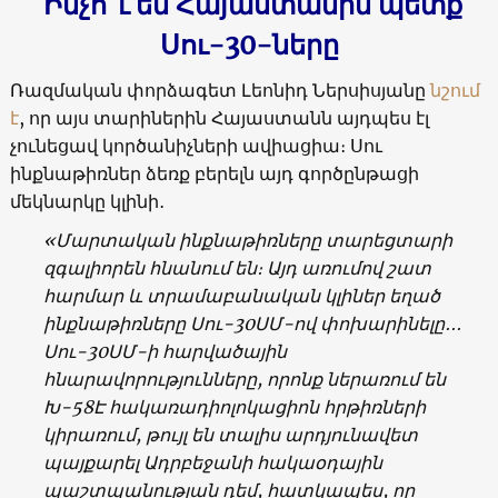
Ինչո՞ւ են Հայաստանին պետք
Սու-30-ները
Ռազմական փորձագետ Լեոնիդ Ներսիսյանը
նշում
է
, որ այս տարիներին Հայաստանն այդպես էլ
չունեցավ կործանիչների ավիացիա։ Սու
ինքնաթիռներ ձեռք բերելն այդ գործընթացի
մեկնարկը կլինի․
«Մարտական ինքնաթիռները տարեցտարի
զգալիորեն հնանում են։ Այդ առումով շատ
հարմար և տրամաբանական կլիներ եղած
ինքնաթիռները Սու-30ՍՄ-ով փոխարինելը․․․
Սու-30ՍՄ-ի հարվածային
հնարավորությունները, որոնք ներառում են
Խ-58Է հակառադիոլոկացիոն հրթիռների
կիրառում, թույլ են տալիս արդյունավետ
պայքարել Ադրբեջանի հակաօդային
պաշտպանության դեմ, հատկապես, որ