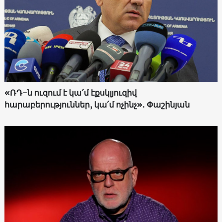
«ՌԴ-ն ուզում է կա՛մ էքսկլյուզիվ
հարաբերություններ, կա՛մ ոչինչ»․ Փաշինյան