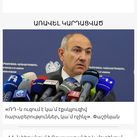
ԱՌԱՎԵԼ ԿԱՐԴԱՑՎԱԾ
«ՌԴ-ն ուզում է կա՛մ էքսկլյուզիվ
հարաբերություններ, կա՛մ ոչինչ»․ Փաշինյան