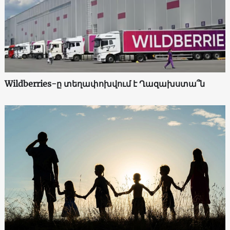
Wildberries-ը տեղափոխվում է Ղազախստա՞ն