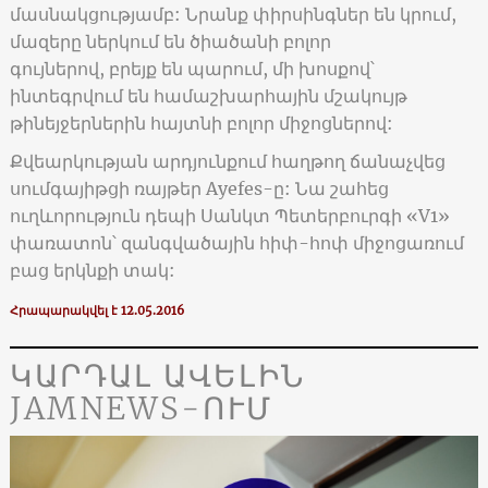
մասնակցությամբ: Նրանք փիրսինգներ են կրում,
մազերը ներկում են ծիածանի բոլոր
գույներով, բրեյք են պարում, մի խոսքով՝
ինտեգրվում են համաշխարհային մշակույթ
թինեյջերներին հայտնի բոլոր միջոցներով:
Քվեարկության արդյունքում հաղթող ճանաչվեց
սումգայիթցի ռայթեր Ayefes-ը: Նա շահեց
ուղևորություն դեպի Սանկտ Պետերբուրգի «V1»
փառատոն՝ զանգվածային հիփ-հոփ միջոցառում
բաց երկնքի տակ:
Հրապարակվել է 12.05.2016
ԿԱՐԴԱԼ ԱՎԵԼԻՆ
JAMNEWS-ՈՒՄ