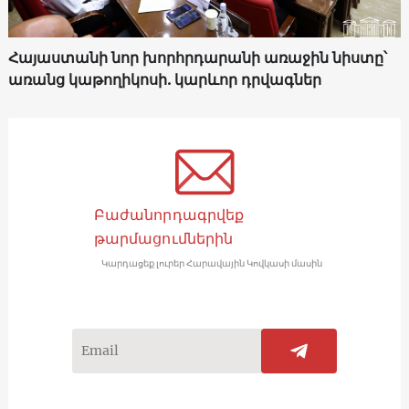
Հայաստանի նոր խորհրդարանի առաջին նիստը՝
առանց կաթողիկոսի. կարևոր դրվագներ
Բաժանորդագրվեք
թարմացումներին
Կարդացեք լուրեր Հարավային Կովկասի մասին