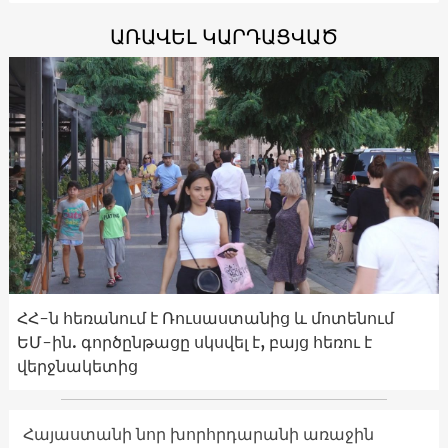
ԱՌԱՎԵԼ ԿԱՐԴԱՑՎԱԾ
ՀՀ-ն հեռանում է Ռուսաստանից և մոտենում
ԵՄ-ին. գործընթացը սկսվել է, բայց հեռու է
վերջնակետից
Հայաստանի նոր խորհրդարանի առաջին