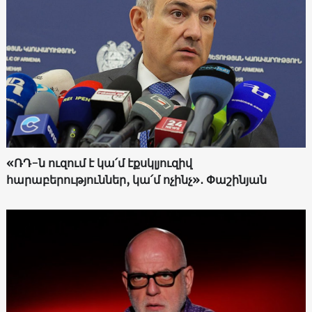
«ՌԴ-ն ուզում է կա՛մ էքսկլյուզիվ
հարաբերություններ, կա՛մ ոչինչ»․ Փաշինյան