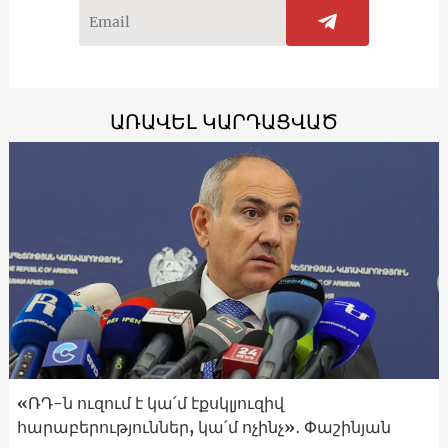
ԱՌԱՎԵԼ ԿԱՐԴԱՑՎԱԾ
«ՌԴ-ն ուզում է կա՛մ էքսկլյուզիվ
հարաբերություններ, կա՛մ ոչինչ»․ Փաշինյան