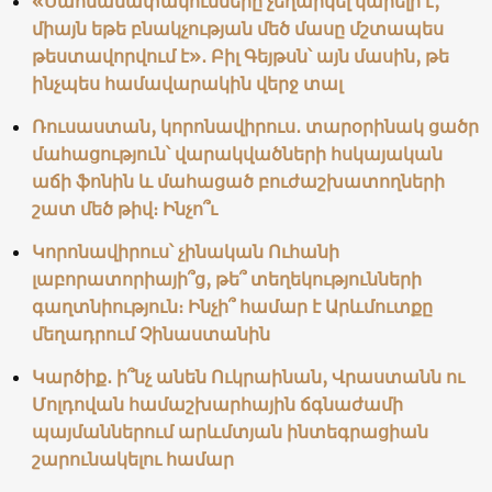
«Սահմանափակումները չեղարկել կարելի է,
միայն եթե բնակչության մեծ մասը մշտապես
թեստավորվում է»․ Բիլ Գեյթսն՝ այն մասին, թե
ինչպես համավարակին վերջ տալ
Ռուսաստան, կորոնավիրուս․ տարօրինակ ցածր
մահացություն՝ վարակվածների հսկայական
աճի ֆոնին և մահացած բուժաշխատողների
շատ մեծ թիվ։ Ինչո՞ւ
Կորոնավիրուս՝ չինական Ուհանի
լաբորատորիայի՞ց, թե՞ տեղեկությունների
գաղտնիություն։ Ինչի՞ համար է Արևմուտքը
մեղադրում Չինաստանին
Կարծիք․ ի՞նչ անեն Ուկրաինան, Վրաստանն ու
Մոլդովան համաշխարհային ճգնաժամի
պայմաններում արևմտյան ինտեգրացիան
շարունակելու համար