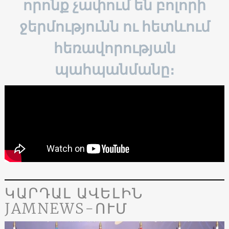
որոնք չափում են բոլորի
ջերմությունն ու հետևում
հեռավորության
պահպանմանը։
ԿԱՐԴԱԼ ԱՎԵԼԻՆ
JAMNEWS-ՈՒՄ