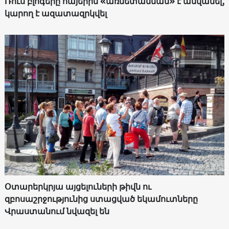
Ռուս բլոգերը հայերին «առնետանման» է անվանել,
կարող է ազատազրկվել
Օտարերկրյա այցելուների թիվն ու
զբոսաշրջությունից ստացված եկամուտները
Վրաստանում նվազել են