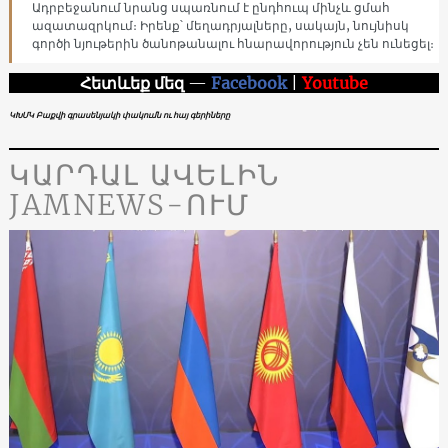
Ադրբեջանում նրանց սպառնում է ընդհուպ մինչև ցմահ
ազատազրկում։ Իրենք՝ մեղադրյալները, սակայն, նույնիսկ
գործի նյութերին ծանոթանալու հնարավորություն չեն ունեցել։
Հետևեք մեզ
—
Facebook
|
Youtube
ԿԽՄԿ Բաքվի գրասենյակի փակումն ու հայ գերիները
ԿԱՐԴԱԼ ԱՎԵԼԻՆ
JAMNEWS-ՈՒՄ