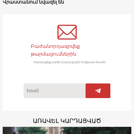
Վրաստանում նվազել են
Բաժանորդագրվեք
թարմացումներին
Կարդացեք լուրեր Հարավային Կովկասի մասին
ԱՌԱՎԵԼ ԿԱՐԴԱՑՎԱԾ