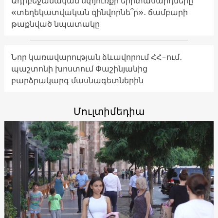
Ադրբեջանական սփյուռքի երիտասարդները՝
«տեղեկատվական զինվորնե՞ր»․ ճամբարի
թաքնված նպատակը
Նոր կառավարության ձևավորում ՀՀ-ում․
պաշտոնի խոստում Փաշինյանից
բարձրակարգ մասնագետներին
Մուլտիմեդիա