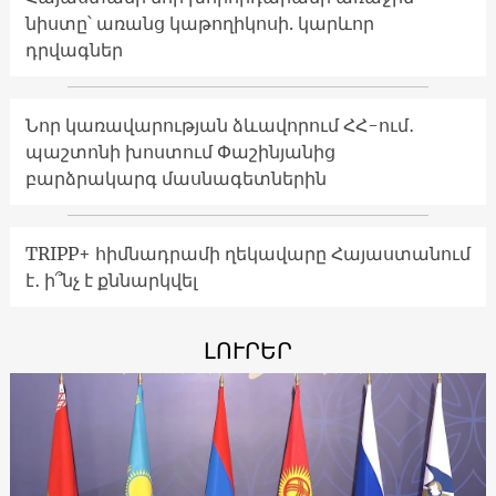
նիստը՝ առանց կաթողիկոսի. կարևոր
դրվագներ
Նոր կառավարության ձևավորում ՀՀ-ում․
պաշտոնի խոստում Փաշինյանից
բարձրակարգ մասնագետներին
TRIPP+ հիմնադրամի ղեկավարը Հայաստանում
է․ ի՞նչ է քննարկվել
ԼՈՒՐԵՐ