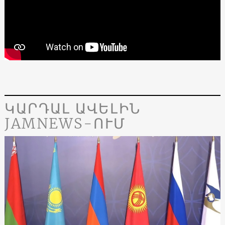
ԿԱՐԴԱԼ ԱՎԵԼԻՆ
JAMNEWS-ՈՒՄ