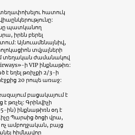
 տեղափոխելու հատուկ
վիաընկերությունը:
յանը պատկանող
րա, իրեն բերել
տում: Այնուամենայնիվ,
իոլոկացիոն տվյալների
կամ տեղական ժամանակով
Airways»-ի VIP ինքնաթիռ:
 եղել թռիչքի 2/3-ի
րէջքից 20 րոպե առաջ:
զայում բացակայում է
է թռչել: Գրինվիչի
-ին) ինքնաթիռն օդ է
իչը Պարսից ծոցի վրա,
ս ոչ ամբողջական, բայց
անել հիմնավոր