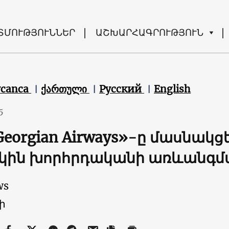
ՏՄՈՒԹՅՈՒՆՆԵՐ
ԱՇԽԱՐՀԱԳՐՈՒԹՅՈՒՆ
ycanca
ქართული
Русский
English
5
Georgian Airways»-ը մասնակցե
կին խորհրդականի առևանգմ
ws
ի