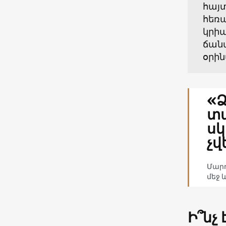
հայտ
հեռ
կրիպ
ճանա
օրի
«Ձ
տա
ս
չվ
Մարդ
մեջ և
Ի՞նչ