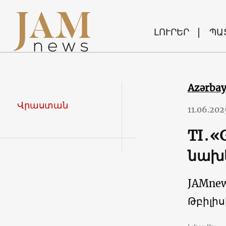
ԼՈՒՐԵՐ
ՊԱ
Azərba
Վրաստան
11.06.202
TI․«
նախ
JAMne
Թբիլիս