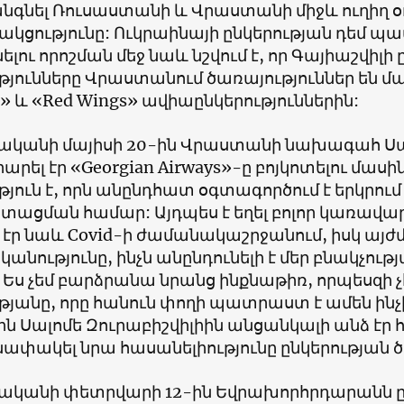
նգնել Ռուսաստանի և Վրաստանի միջև ուղիղ օ
ակցությունը: Ուկրաինայի ընկերության դեմ պ
լու որոշման մեջ նաև նշվում է, որ Գայիաշվի
ւթյունները Վրաստանում ծառայություններ են 
» և «Red Wings» ավիաընկերություններին:
վականի մայիսի 20-ին Վրաստանի նախագահ Սալ
րել էր «Georgian Airways»-ը բոյկոտելու մասին
թյուն է, որն անընդհատ օգտագործում է երկրո
ստացման համար: Այդպես է եղել բոլոր կառավա
էր նաև Covid-ի ժամանակաշրջանում, իսկ այժմ 
կանությունը, ինչն անընդունելի է մեր բնակչութ
 Ես չեմ բարձրանա նրանց ինքնաթիռ, որպեսզի
ւթյանը, որը հանուն փողի պատրաստ է ամեն ին
ին Սալոմե Զուրաբիշվիլիին անցանկալի անձ էր
ափակել նրա հասանելիությունը ընկերության ծ
վականի փետրվարի 12-ին Եվրախորհրդարանն ըն