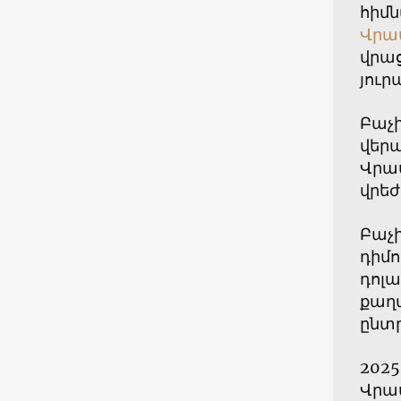
հիմն
Վրա
վրաց
յուր
Բաչի
վերա
Վրա
վրեժ
Բաչի
դիմո
դոլա
քաղ
ընտր
2025
Վրա