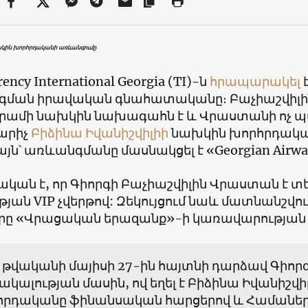
խկին խորհրդականի առևանգումը
ency International Georgia (TI)-ն
հրապարակել
ման իրավական գնահատականը։ Բաչիաշվիլին
րամի նախկին նախագահն է և Վրաստանի ոչ
արիչ
Բիձինա Իվանիշվիլիի
նախկին խորհրդակ
ն՝ առևանգմանը մասնակցել է «Georgian Airwa
կան է, որ Գիորգի Բաչիաշվիլին Վրաստան է տ
թյան VIP չվերթով: Զեկույցում նաև մատնանշվում
րը «Վրացական երազանք»-ի կառավարության 
 թվականի մայիսի 27-ին հայտնի դարձավ Գիոր
ակալության մասին, ով եղել է Բիձինա Իվանիշվ
հրդականը ֆինանսական հարցերով և Համաներ