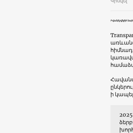
Կիսվել
Իվանիշվիլիի նա
Transpar
առևանգ
հիմնադ
կառավ
համաձայ
Հավանա
ընկերու
ի կապե
2025
ձերբ
խոր