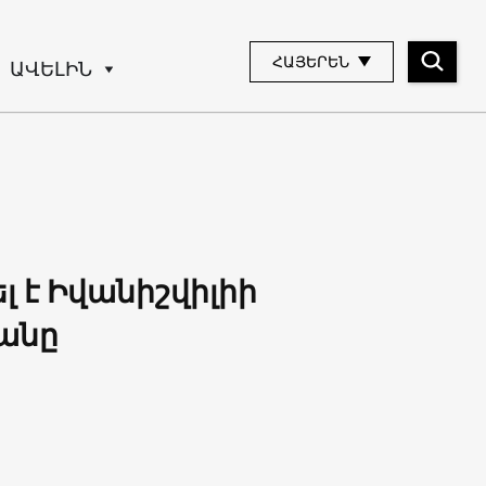
ՀԱՅԵՐԵՆ
ԱՎԵԼԻՆ
լ է Իվանիշվիլիի
անը