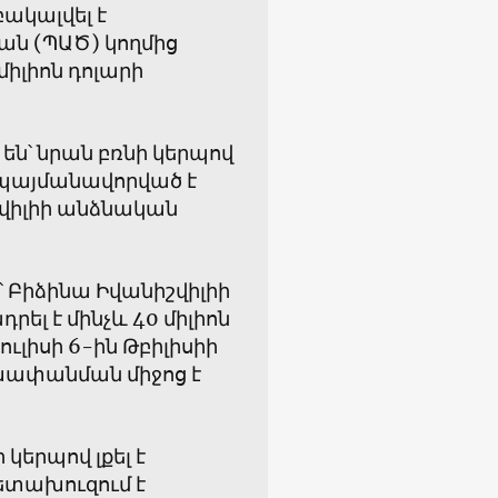
ակալվել է
ն (ՊԱԾ) կողմից
իլիոն դոլարի
ն՝ նրան բռնի կերպով
 պայմանավորված է
վիլիի անձնական
՝ Բիձինա Իվանիշվիլիի
ել է մինչև 40 միլիոն
ուլիսի 6-ին Թբիլիսիի
խափանման միջոց է
կերպով լքել է
տախուզում է