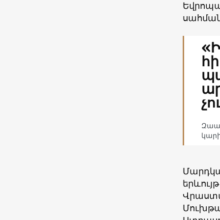
Եվրոպա
սահման
«Ի
հի
պ
ար
չո
Զաալ
կար
Մարդկա
երևույ
Վրաստա
Մուխթար