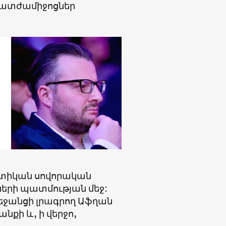
 պատժամիջոցներ
կտիկան սովորական
երի պատմության մեջ:
եջանցի լրագրող Աֆղան
նքի և, ի վերջո,