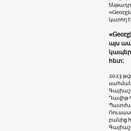
ենթադր
«Georgi
կարող է
«Georg
այս ապ
կապեր
հետ:
2023 թ
սահմանե
Գայիաշ
Դավիթ Գ
Պատժամ
Ռուսաստ
բանից հ
Գայիաշվ