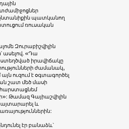
դային
ատժամիջոցներ
լի ընտանիքին պատկանող
մատուցում ռուսական
ոմե Զուրաբիշվիլին
՝ ասելով. «Դա
ւմ ստեղծված իրավիճակը
րությունների ժամանակ,
այն ուզում է օգտագործել
յան շատ մեծ մասի
 չհարստացնեմ
չի»: Թամազ Գայիաշվիլին
 հայտարարել և
առայություններին:
դունել էր բանաձև՝