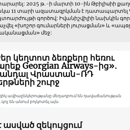
արարել: 2025 թ․-ի մարտի 10-ին Թբիլիսիի 
ակա 11 տարի ազատազրկման է դատապարտել Գի
տոարժույթի գործով: Իվանիշվիլիի նախկին գոր
չվել «խոշոր գումարների յուրացման» և «ապօ
նականացման» մեջ:
եր կեղտոտ ձեռքերը հեռու
րեք Georgian Airways-ից»․
կանդալ Վրաստան-ՌԴ
երթների շուրջ
իկ ավիաընկերությանը մեղադրում են դավաճանության
 կոչ են անում բոյկոտել այն։
 է ասված զեկույցում