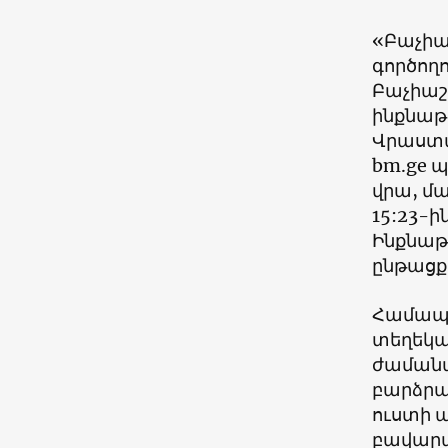
«Բաչիա
գործողո
Բաչիաշվ
ինքնաթի
Վրաստա
bm.ge պ
վրա, մ
15:23-ի
Ինքնաթ
ընթացքո
Համապա
տեղեկատ
ժամանա
բարձրաց
ուստի ա
բավարա