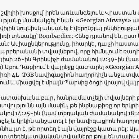
շվիլիի խոսքով՝ իրեն առևանգելու և Վրաստան
ւթյանը մասնակցել է նաև «Georgian Airways» ա
իլին նույնիսկ անվանել է վերոնշյալ ընկերութ
ռի տեսակը՝ Bombardier: Հենց դրանով են, ըստ ն
ն: Ավիաընկերությունը, իհարկե, դա չի հաստա
արբերականի տվյալներով, որը հիմնվում է ռադ
այիսի 26-ին Գրինվիչի ժամանակով 12:39-ին (
ն) Աբու Դաբիում է վայրէջք կատարել «Georgian 
իռի 4L-TGB նավիգացիոն հաղորդիչն անջատված է
ւմ և միացվել է միայն Պարսից ծոցի վրայով վայ
տասխանաբար, հանրամատչելի տվյալների բա
վությունն այն մասին, թե ինքնաթիռը որ երկրից 
կով 14:25-ին (կամ տեղական ժամանակով 18:25
ել և կրկին անջատել է իր նավիգացիոն հաղորդ
նհայտ է, թե որտեղ է այն վայրէջք կատարել: Այ
ր տեղեկատվական տվյալները թույլ են տալիս 