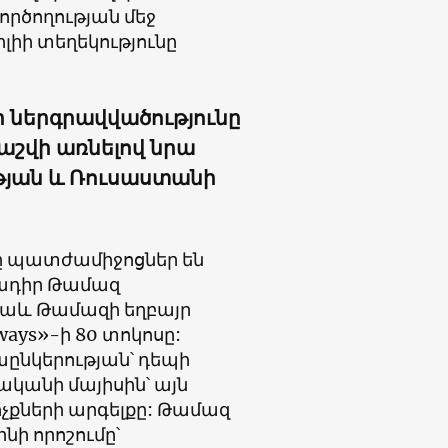
ործողության մեջ
լիի տեղեկությունը
ր ներգրավվածությունը
հաշվի առնելով նրա
յան և Ռուսաստանի
րը պատժամիջոցներ են
մնադիր Թամազ
 նաև Թամազի եղբայր
ways»-ի 80 տոկոսը:
ընկերության՝ դեպի
ականի մայիսին՝ այն
իչքների արգելքը: Թամազ
նի որոշումը՝