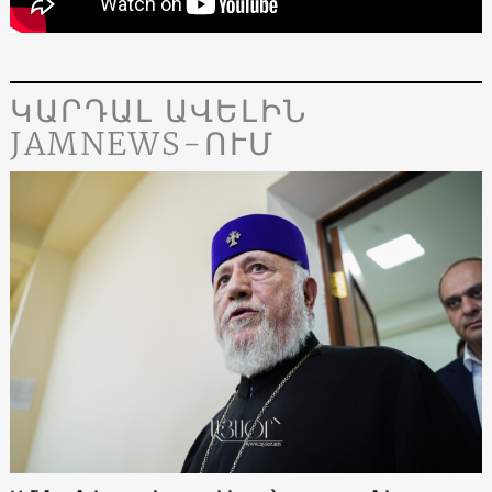
ԿԱՐԴԱԼ ԱՎԵԼԻՆ
JAMNEWS-ՈՒՄ