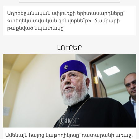
Ադրբեջանական սփյուռքի երիտասարդները՝
«տեղեկատվական զինվորնե՞ր»․ ճամբարի
թաքնված նպատակը
ԼՈՒՐԵՐ
Ամենայն հայոց կաթողիկոսը՝ դատարանի առաջ․