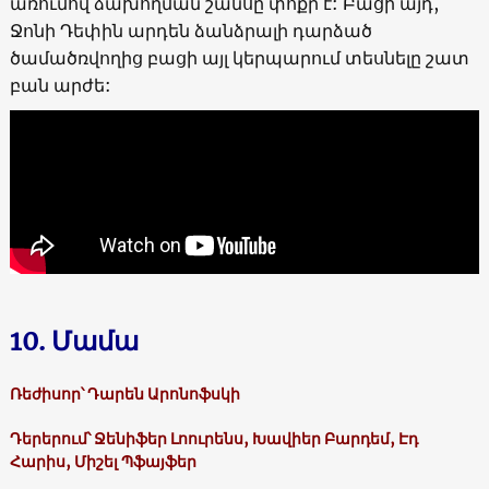
առումով ձախողման շանսը փոքր է: Բացի այդ,
Ջոնի Դեփին արդեն ձանձրալի դարձած
ծամածռվողից բացի այլ կերպարում տեսնելը շատ
բան արժե:
10. Մամա
Ռեժիսոր՝ Դարեն Արոնոֆսկի
Դերերում՝ Ջենիֆեր Լոուրենս, Խավիեր Բարդեմ, Էդ
Հարիս, Միշել Պֆայֆեր