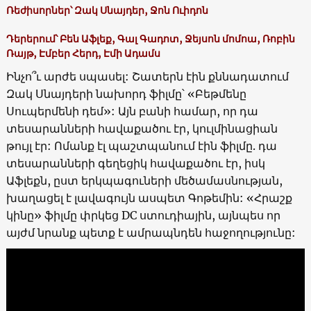
Ռեժիսորներ՝ Զակ Սնայդեր, Ջոն Ուիդոն
Դերերում՝ Բեն Աֆլեք, Գալ Գադոտ, Ջեյսոն մոմոա, Ռոբին
Ռայթ, Էմբեր Հերդ, Էմի Ադամս
Ինչո՞ւ արժե սպասել: Շատերն էին քննադատում
Զակ Սնայդերի նախորդ ֆիլմը՝ «Բեթմենը
Սուպերմենի դեմ»: Այն բանի համար, որ դա
տեսարանների հավաքածու էր, կուլմինացիան
թույլ էր: Ոմանք էլ պաշտպանում էին ֆիլմը. դա
տեսարանների գեղեցիկ հավաքածու էր, իսկ
Աֆլեքն, ըստ երկպագուների մեծամասնության,
խաղացել է լավագույն ասպետ Գոթեմին: «Հրաշք
կինը» ֆիլմը փրկեց DC ստուդիային, այնպես որ
այժմ նրանք պետք է ամրապնդեն հաջողությունը: