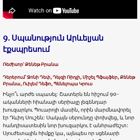
9. Սպանություն Արևելյան
էքսպրեսում
Ռեժիսոր՝ Քենեթ Բրանա
Դերերում՝ Ջոնի Դեփ, Դեյզի Ռիդլի, Միշել Պֆայֆեր, Քենեթ
Բրանա, Ուիլեմ Դեֆո, Պենելոպա Կրուս
Ինչո՞ւ արժե սպասել: Շատերն են հիշում 90-
ականների հիանալի սերիալը լեգենդար
խուզարկու Պուարոյի մասին, որին մարմնավորել
էր Դևիդ Սուշեն: Սակայն սերունդը փոխվեց, և նոր
հանդիսատեսին նոր խուզարկու է անհրաժեշտ:
Սյուժետային հիմքը կա, այնպես որ սցենարի