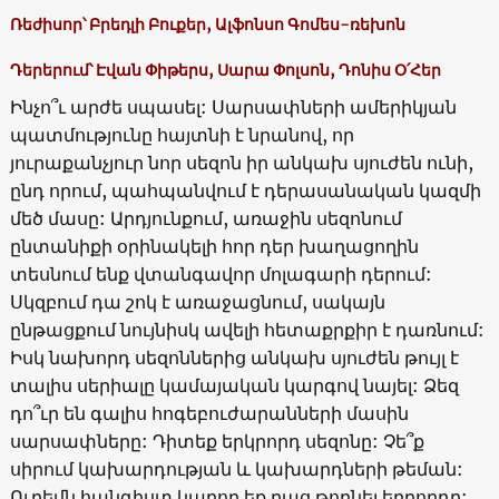
Ռեժիսոր՝ Բրեդլի Բուքեր, Ալֆոնսո Գոմես-ռեխոն
Դերերում՝ Էվան Փիթերս, Սարա Փոլսոն, Դոնիս Օ՛Հեր
Ինչո՞ւ արժե սպասել: Սարսափների ամերիկյան
պատմությունը հայտնի է նրանով, որ
յուրաքանչյուր նոր սեզոն իր անկախ սյուժեն ունի,
ընդ որում, պահպանվում է դերասանական կազմի
մեծ մասը: Արդյունքում, առաջին սեզոնում
ընտանիքի օրինակելի հոր դեր խաղացողին
տեսնում ենք վտանգավոր մոլագարի դերում:
Սկզբում դա շոկ է առաջացնում, սակայն
ընթացքում նույնիսկ ավելի հետաքրքիր է դառնում:
Իսկ նախորդ սեզոններից անկախ սյուժեն թույլ է
տալիս սերիալը կամայական կարգով նայել: Ձեզ
դո՞ւր են գալիս հոգեբուժարանների մասին
սարսափները: Դիտեք երկրորդ սեզոնը: Չե՞ք
սիրում կախարդության և կախարդների թեման:
Ուրեմն հանգիստ կարող եք բաց թողնել երրորդը: