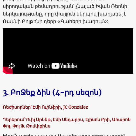
սիրողական բեմադրության՝ չնայած Իվան Ռեոնի
ներկայությանը, որը փայլուն կերպով խաղացել է
Ռամսի Բոլթոնի դերը «Գահերի խաղում»:
3. ԲոՋեք ձին (4-րդ սեզոն)
Ռեժիսորներ՝ Էմի Ուինֆրի, JC Gonzalez
Դերերում՝ Ուիլ Արնեթ, Էմի Սեդարիս, Էլիսոն Բրի, Ահարոն
Փոլ, Փոլ Ֆ. Թոմփքինս
Ինչո՞ւ արժե սպասել: Այս «մուլտը» որոշակիորեն