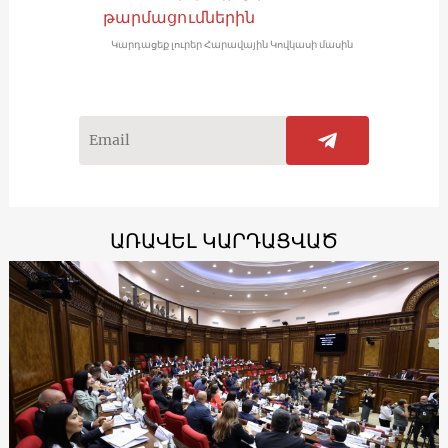
թարմացումներին
Կարդացեք լուրեր Հարավային Կովկասի մասին
ԱՌԱՎԵԼ ԿԱՐԴԱՑՎԱԾ