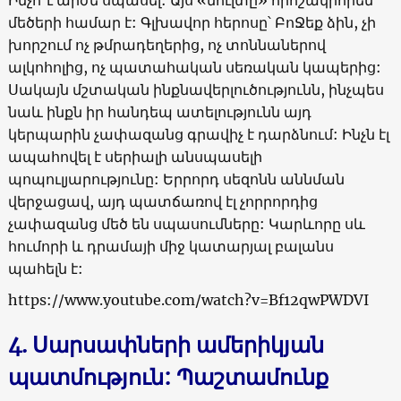
մեծերի համար է: Գլխավոր հերոսը՝ ԲոՋեք ձին, չի
խորշում ոչ թմրադեղերից, ոչ տոննաներով
ալկոհոլից, ոչ պատահական սեռական կապերից:
Սակայն մշտական ինքնավերլուծությունն, ինչպես
նաև ինքն իր հանդեպ ատելությունն այդ
կերպարին չափազանց գրավիչ է դարձնում: Ինչն էլ
ապահովել է սերիալի անսպասելի
պոպուլյարությունը: Երրորդ սեզոնն աննման
վերջացավ, այդ պատճառով էլ չորրորդից
չափազանց մեծ են սպասումները: Կարևորը սև
հումորի և դրամայի միջ կատարյալ բալանս
պահելն է:
https://www.youtube.com/watch?v=Bf12qwPWDVI
4. Սարսափների ամերիկյան
պատմություն: Պաշտամունք