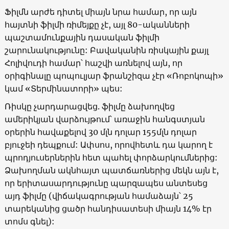
Ֆիլմն արժե դիտել միայն նրա համար, որ այն
հայտնի ֆիլմի ռիմեյքը չէ, այլ 80-ականների
պաշտամունքային դասական ֆիլմի
շարունակությունը: Բավականին ռիսկային քայլ
Հոլիվուդի համար՝ հաշվի առնելով այն, որ
օրիգինալը պոպուլյար ֆրանշիզա չէր «Ռոբոկոպի»
կամ «Տերմինատորի» պես:
Ռիսկը չարդարացվեց. ֆիլմը ձախողվեց
ամերիկյան վարձույթում՝ առաջին հանգստյան
օրերին հավաքելով 30 մլն դոլար 155մլն դոլար
բյուջեի դեպքում: Ափսոս, որովհետև դա կարող է
պրոդյուսերներին հետ պահել փորձարկումներից:
Ձախողման ակնհայտ պատճառներից մեկն այն է,
որ երիտասարդությունը պարզապես անտեսեց
այդ ֆիլմը (վիճակագրության համաձայն՝ 25
տարեկանից ցածր հանդիսատեսի միայն 14% էր
տոմս գնել):