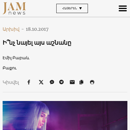
ՀԱՅԵՐԵՆ
Արխիվ
-
18.10.2017
Ի՞նչ նայել այս աշնանը
Էմիլ Բաբաև
Բաքու
Կիսվել