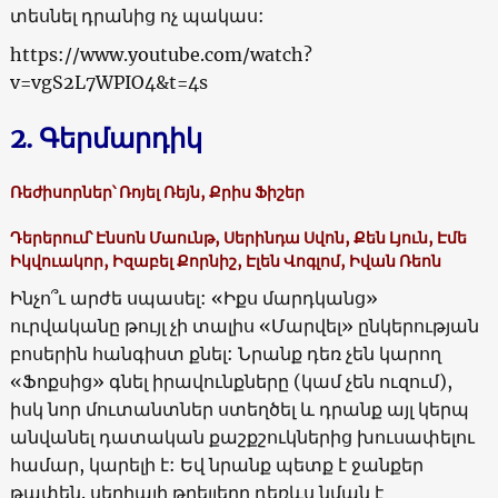
տեսնել դրանից ոչ պակաս:
https://www.youtube.com/watch?
v=vgS2L7WPIO4&t=4s
2. Գերմարդիկ
Ռեժիսորներ՝ Ռոյել Ռեյն, Քրիս Ֆիշեր
Դերերում՝ Էնսոն Մաունթ, Սերինդա Սվոն, Քեն Լյուն, Էմե
Իկվուակոր, Իզաբել Քորնիշ, Էլեն Վոգլոմ, Իվան Ռեոն
Ինչո՞ւ արժե սպասել: «Իքս մարդկանց»
ուրվականը թույլ չի տալիս «Մարվել» ընկերության
բոսերին հանգիստ քնել: Նրանք դեռ չեն կարող
«Ֆոքսից» գնել իրավունքները (կամ չեն ուզում),
իսկ նոր մուտանտներ ստեղծել և դրանք այլ կերպ
անվանել դատական քաշքշուկներից խուսափելու
համար, կարելի է: Եվ նրանք պետք է ջանքեր
թափեն. սերիալի թրեյլերը դեռևս նման է