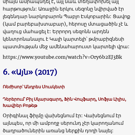
միայն ամրապնդել է, այլ նաև տեղափոխել այլ
հարթություն: Առաջին երկու սեզոնը նվիրված էր
լեգենդար նարկոբարոն Պաբլո Էսկոբարին: Ցավոք
(կամ բարեբախտաբար), հերոսը մտացածին չէ և
վաղուց մահացել է: Երրորդ սեզոնն արդեն
կենտրոնանալու է Կալի կարտելի՝ թմրաբիզնեսի
պատմության մեջ ամենահարուստ կարտելի վրա:
https://www.youtube.com/watch?v=Ory6b2EJ3Bk
6. «Այն» (2017)
Ռեժիսոր՝ Անդրես Մուսկետի
Դերերում՝ Բիլ Սկարսգարդ, Ֆին Վուլֆարդ, Սոֆյա Լիլիս,
Խավիեր Բոթեթ
Օրիգինալ ֆիլմը վախեցնում էր: Վախեցնում էր
այնպես, որ մի ամբողջ սերունդ չէր կարողանում
ծաղրածուներին առանց ներքին դողի նայել: