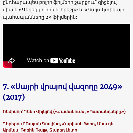
ընդհարապես բոլոր ֆիլմերի շարքում՝ զիջելով
միայն «Գեղեցկուհին և հրեշը» և «Գալակտիկայի
պահապանները 2» ֆիլմերին:
7. «Սայրի վրայով վազողը 2049»
(2017)
Ռեժիսոր՝ Դենի Վիլնյով («Ժամանում», «Պատանդները»)
Դերերում՝ Ռայան Գոսլինգ, Հարիսոն Ֆորդ, Անա դե
Արմաս, Ռոբին Ռայթ, Ջարեդ Լետո