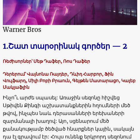
Warner Bros
1.Շատ տարօրինակ գործեր — 2
Ռեժիսորներ՝ Մեթ Դաֆեր, Ռոս Դաֆեր
Դերերում՝ Վայնոնա Ռայդեր, Դևիդ Հարբոր, Ֆին
Վուլֆարդ, Միլի Բոբի Բրաուն, Գեյթեն Մատարացո, Կալեբ
Մակլաֆլին
Ինչո՞ւ արժե սպասել: Առաջին սեզոնը հիշվեց
Սթիվեն Քինգի աշխատանքներին հղումների մեծ
թվով, ինչպես նաև դերասանների երեխաների
զարմանալի խաղով: Այո, սցենարում մեծ
քանակությամբ ծեծված հնարքներ կային, սակայն
դա էլ գրավում էր: Հույս ունենք երկրորդ սեզոնում