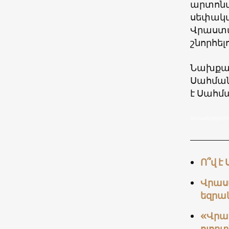
արտոնվ
սեփական
Վրաստա
շնորհել
Նախքան
Սահման
է Սահմ
Զուրաբիշվիլիի 
Ո՞վ է
Վրաս
եզրա
«Վրաց
ոլորտ