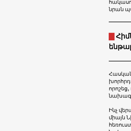
հակասու
նրան պ
▇
Հիմ
ենթար
Հասկան
խորհրդ
որոշեց
նախագա
Ինչ վե
միայն 
հեռուստ