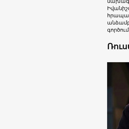
նախագա
Իվանիշվ
հրապար
անձամբ 
գործում
Ռուս