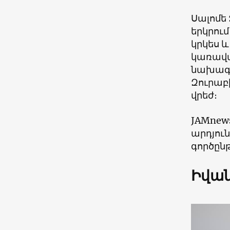
Սալոմե 
երկրու
կրկես և
կառավա
նախագա
Զուրաբի
վրեժ։
JAMnews
արդյու
գործըն
Իվան