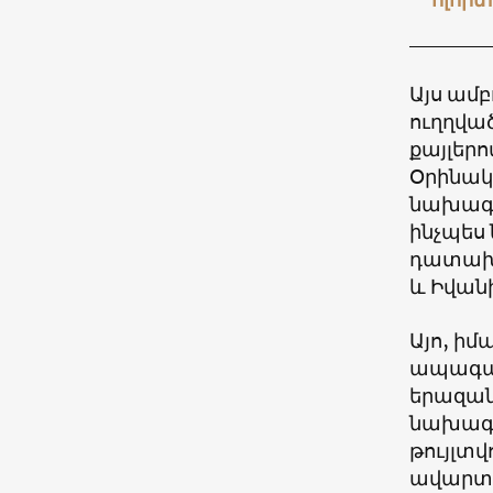
Այս ամբ
ուղղված
քայլեր
Օրինակ
նախագա
ինչպես
դատախա
և Իվան
Այո, իմ
ապագայ
երազան
նախագա
թույլտ
ավարտի