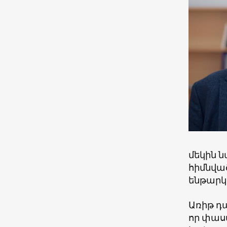
մեկին 
հիմնվա
ենթարկվ
Առիթ դ
որ փաս