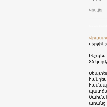
Կիսվել
Զուրաբիշվիլիի 
Վրաստ
վերջին
Ինչպես
86 կողմ
Սեպտեմ
հանդես
համապ
պատճառ
Սահմանա
առանց 