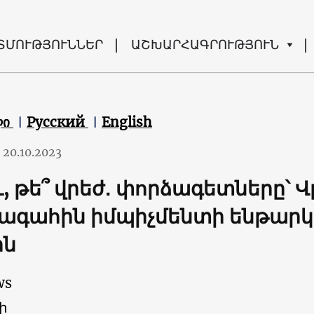
ՏՄՈՒԹՅՈՒՆՆԵՐ
ԱՇԽԱՐՀԱԳՐՈՒԹՅՈՒՆ
ლი
Русский
English
20.10.2023
ւ, թե՞ վրեժ․ փորձագետները՝
գահին իմպիչմենտի ենթարկե
ին
ws
ի