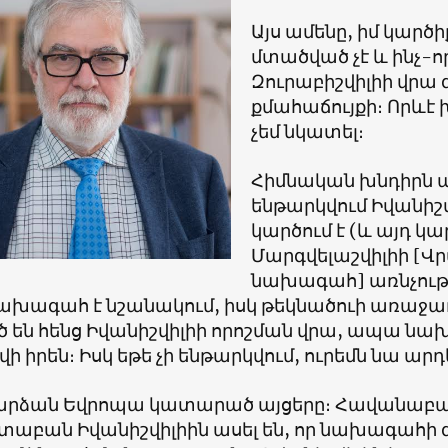
Այս ամենը, իմ կարծիք
մտածված չէ և ինչ-ո
Զուրաբիշվիլիի վրա
քմահաճույքի։ Որևէ
չեմ նկատել։
Հիմնական խնդիրն այն
ենթարկվում Իվանիշվ
կարծում է (և այդ կա
Մարգվելաշվիլիի [
նախագահ] առնչությա
նախագահ է նշանակում, իսկ թեկնածուի առաջադ
ծ են հենց Իվանիշվիլիի որոշման վրա, ապա ն
ի իրեն։ Իսկ եթե չի ենթարկվում, ուրեմն նա արդ
արձան Եվրոպա կատարած այցերը։ Հավանաբար
տաբան Իվանիշվիլիին ասել են, որ նախագահի գ