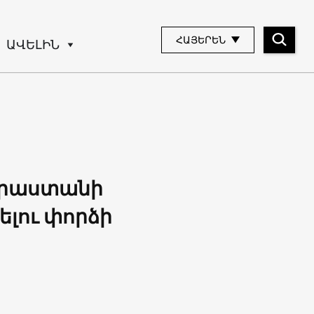
ՀԱՅԵՐԵՆ
ԱՎԵԼԻՆ
 Վրաստանի
լու փորձի