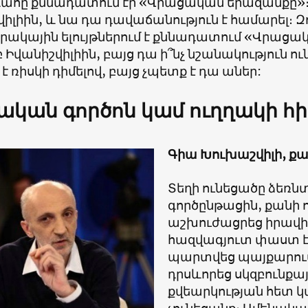
հը քննադատում էր «Վրացական երազանքը»։ Սա
իլիին, և նա դա դավաճանություն է համարել։ 
ակային ելույթներում է քննադատում «Վրացակ
Իվանիշվիլիին, բայց դա ի՞նչ նշանակություն ո
 է ռիսկի դիմելով, բայց չպետք է դա աներ:
ական գործոն կամ ուղղակի հի
Գիա Խուխաշվիլի, 
Տեղի ունեցածը ձեռն
գործընթացին, քանի 
աշխուժացրեց իրավի
հազվագյուտ փաստ է,
պարտվեց պայքարում,
դրսևորեց սկզբունքայ
քվեարկության հետ 