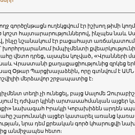
ողջ գործընթացն ուղեկցվում էր իշխող թիմի կո
 կոշտ հայտարարություններով, ինչպես նաև Սա
ով, ինչը նշանակում էր բացահայտ առճակատում
՝ խորհրդարանում իմպիչմենտի քվեարկությունի
հը վետո դրեց, այսպես կոչված, «Վրանների մա
 նաև Վրաստանի քաղաքացիությունից զրկեց եր
զ Օթար Պարցխալաձեին, որը գտնվում է ԱՄ
իշվիլիի մերձավոր շրջապատից է։
պիչմենտ տեղի չի ունեցել, բայց Սալոմե Զուրաբի
ում էլ դժվար կլինի արտասահմանյան այցեր 
քի» նախագահ Իրակլի Կոբախիձեն արդեն սպառ
հը շարունակի այցեր կատարել առանց կառա
վության, նրա դեմ քրեական գործ կհարուցվի 
ց անմիջապես հետո։