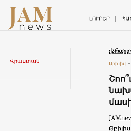
ԼՈՒՐԵՐ
ՊԱ
ქართუ
Վրաստան
Արխիվ
-
Շոո՞
նախա
մաս
JAMne
Թբիլիս