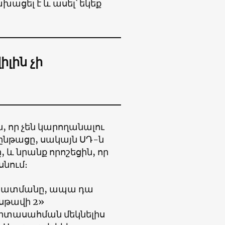
խացել է և ասել՝ եկեք
իլին չի
, որ չեն կարողանալու
ընթացը, սակայն ՍԴ-ն
և նրանք որոշեցին, որ
սնում։
ճակատմանը, ապա դա
սթավի 2»
 Արտասահման մեկնելիս