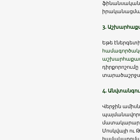
ֆինանսական,
իրականացման
3. Աշխարհա
Եթե էներգետ
համագործակց
աշխարհաքաղա
դիրքորոշումը
տարածաշրջանա
4. Անվտանգու
Վերջին ամիս
պայմանավորվա
մատակարարու
Մոսկվայի ու 
համակարգմանը