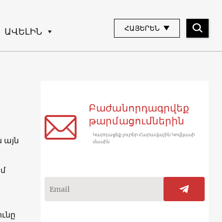
ՀԱՅԵՐԵՆ
ԱՎԵԼԻՆ
Բաժանորդագրվեք
թարմացումներին
Կարդացեք լուրեր Հարավային Կովկասի
 այն
մասին
եմ
ւնը