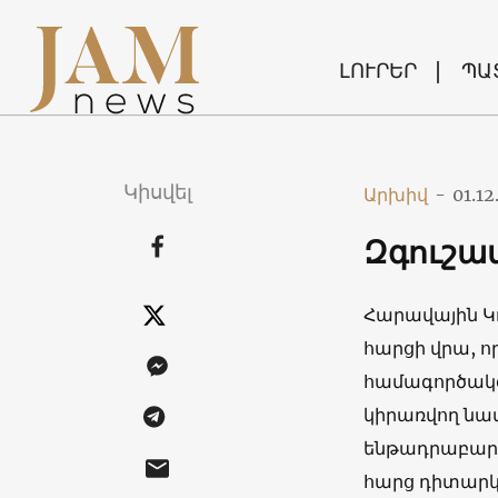
ԼՈՒՐԵՐ
ՊԱ
Կիսվել
Արխիվ
-
01.12
Զգուշա
Հարավային Կ
հարցի վրա, ո
համագործակցո
կիրառվող նա
ենթադրաբար, 
հարց դիտարկ