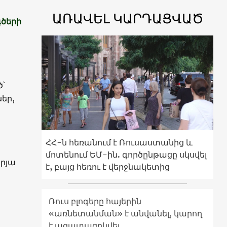
ԱՌԱՎԵԼ ԿԱՐԴԱՑՎԱԾ
գծերի
՝
եր,
ՀՀ-ն հեռանում է Ռուսաստանից և
մոտենում ԵՄ-ին. գործընթացը սկսվել
կրյա
է, բայց հեռու է վերջնակետից
Ռուս բլոգերը հայերին
«առնետանման» է անվանել, կարող
է ազատազրկվել