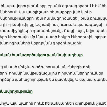
 հնարավորությունները Իրանն օգտագործում է ԵՄ հ
ններում: Նա ավելի շատ հետաքրքրված կլինի
կերությունների հետ համագործակցել, քան ռուսակ
դի Իրանի դիրքը Եվրամիությունում և կարագացնի ի
տժամիջոցների դադարեցումը: Բացի այդ, եվրոպակ
ների ներգրավումը կնպաստի երկրի էներգետիկ ոլորտ
եխնոլոգիաների ներդրման գործընթացին:
նական համագործակցության նախադեպը
 սկսած մինչև 2006թ. ռուսական էներգետիկ
ների՝ Իրանի նավթագազային ոլորտում ներդրումներ
որձերն անհաջողության են մատնվել, և սա նախադեպ
անավորչությունը
միջև այս պահին որևէ հեռանկարներ գոյություն չունե