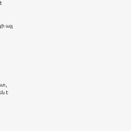
է
ի այլ
ետ,
ն է