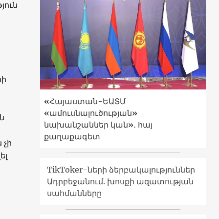
յուն
րի
«Հայաստան-ԵԱՏՄ
«ամուսնալուծության»
ն
նախանշաններ կան»․ հայ
քաղաքագետ
 չի
ել
TikToker-ների ձերբակալություններ
Ադրբեջանում. խոսքի ազատության
սահմանները