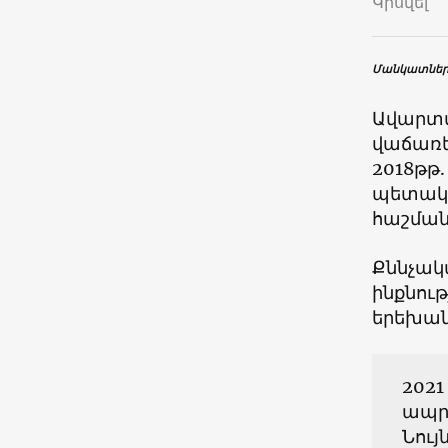
Կիսվել
Մանկատներ
Ավարտվ
վաճառե
2018թթ
պետակա
հաշման
Քննչակ
ինքնութ
երեխան
202
ապրո
Նույ