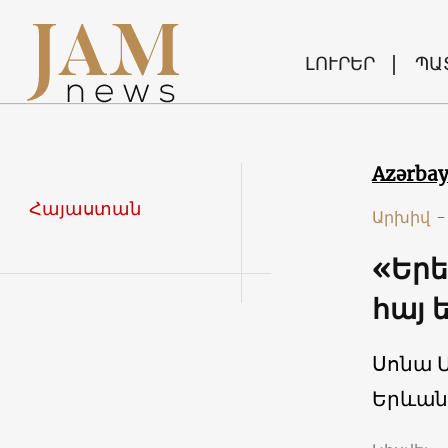
ԼՈՒՐԵՐ
ՊԱ
Azərba
Հայաստան
Արխիվ
-
«Երե
հայ 
Սոնա 
Երևան