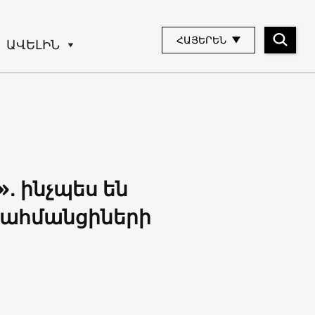
ՀԱՅԵՐԵՆ
ԱՎԵԼԻՆ
․ ինչպես են
սահմանցիների