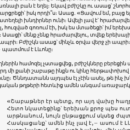
ռնալի բան է եղել։ Եկավ բժիշկը ու ասաց՝ շնոր
Հարցրեցի՝ իսկ որդի՞ս։ Ասաց․ «Ցավում եմ, բայց
եղելի խնդիրներ ունի։ Ավելի լավ է՝ հրաժարվե
ել, հուզված գոռում էի, իսկ ես մտածեցի՝ իմ երեխ
 Ասացի՝ մենք չենք հրաժարվելու, տվեք երեխայիս,
կապրի։ Բժիշկն ասաց՝ մինչև օրվա վերջ չի ապրի
– պատմում է Լևոնը։
ղներին համոզել չստացվեց, բժիշկները բերեցին տ
րդ մի քանի շաբաթը ինքն ու կինը հերթափոխով ե
ունը։ Ծննդատանն այդպես էլ չէին ասել, թե ինչ 
շկական թղթերի հետևից ամեն անգամ առաջարկում
«Շաբաթներ էր պետք, որ այդ վախը հա
Հետո նկատեցինք՝ երեխան քրոջ պես ուտո
արթնանում, նույն ընթացքում սկսեց ժպտ
Հասկացանք՝ ամեն ինչ լավ է,– ասում է Լ