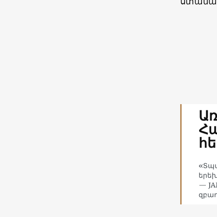
ստանալ
Առ
Հա
հ
«Տպա
երեխ
— JA
զբաղ