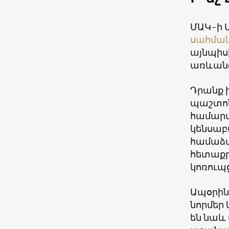
ՄԱԿ-ի 
սահմա
այնպիսի
առևանգ
Դրանք 
պաշտոն
համարվո
կենսաբ
համաձա
հետաքր
կոռուպ
Ապօրին
նորմեր 
են նաև