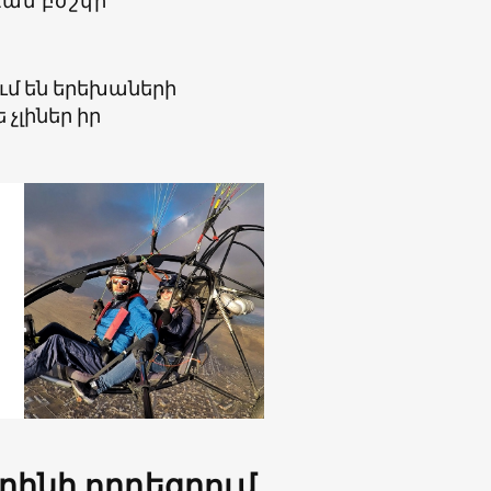
գամ բժշկի
ւմ են երեխաների
չլիներ իր
րինի որդեգրում