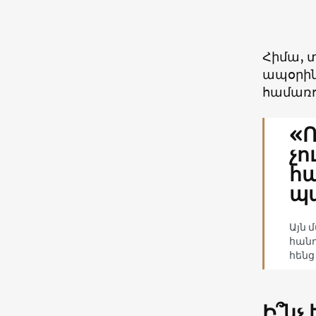
Հիմա, 
ապօրինի
համառու
«Ո
չո
հ
պ
Այն 
հանդ
հենց
Ի՞նչ