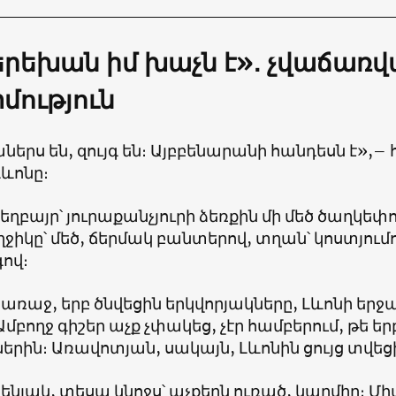
երեխան իմ խաչն է»
․
չվաճառվ
ություն
երս են, զույգ են։ Այբբենարանի հանդեսն է»,– հ
Լևոնը։
ւ եղբայր՝ յուրաքանչյուրի ձեռքին մի մեծ ծաղկեփ
ջիկը՝ մեծ, ճերմակ բանտերով, տղան՝ կոստյում
գով։
առաջ, երբ ծնվեցին երկվորյակները, Լևոնի երջ
 Ամբողջ գիշեր աչք չփակեց, չէր համբերում, թե եր
րին։ Առավոտյան, սակայն, Լևոնին ցույց տվեց
ենյակ, տեսա կնոջս՝ աչքերն ուռած, կարմիր։ Մ