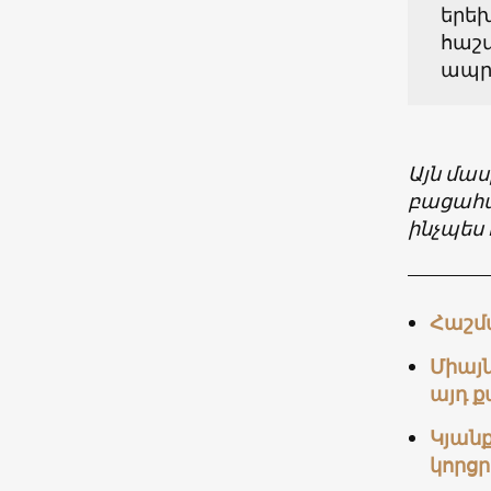
երեխ
հաշմ
ապրե
Այն մաս
բացահայ
ինչպես 
Հաշմ
Միայն
այդ ք
Կյանք
կորցր