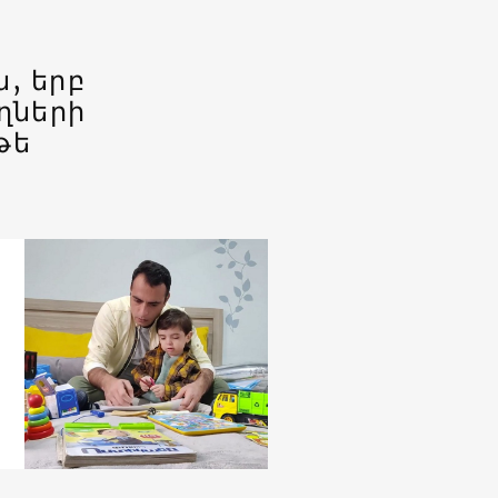
, երբ
ղների
թե