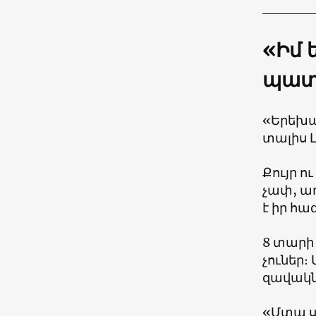
«Իմ 
պատմ
«Երեխան
տալիս 
Քույր ո
չափ, աղ
է իր հա
8 տարի 
չուներ։
զավակնե
«Մտա ս