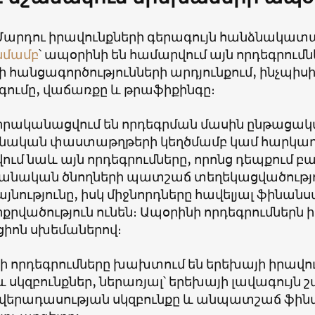
Մարդու իրավունքների գերագույն հանձնակատ
նմամբ
՝ ապօրինի են համարվում այն որդեգրումն
 հանցագործությունների արդյունքում, ինչպիս
ումը, վաճառքը և թրաֆիքինգը։
իրականացվում են որդեգրման մասին ընթացա
ական փաստաթղթերի կեղծմամբ կամ հարկադ
ւմ նաև այն որդեգրումները, որոնց դեպքում բ
անական ծնողների պատշաճ տեղեկացվածությո
յնությունը, իսկ միջնորդները հավելյալ ֆինան
քրվածություն ունեն։ Ապօրինի որդեգրումներն
ցիոն սխեմաներով։
ի որդեգրումները խախտում են երեխայի իրավո
և սկզբունքներ, ներառյալ՝ երեխայի լավագույ
 վերադասության սկզբունքը և անպատշաճ ֆին