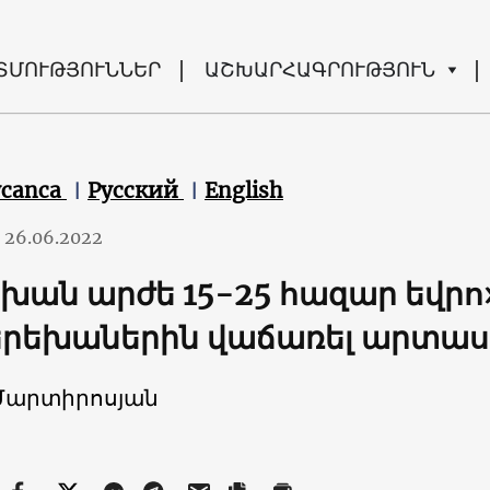
ՏՄՈՒԹՅՈՒՆՆԵՐ
ԱՇԽԱՐՀԱԳՐՈՒԹՅՈՒՆ
ycanca
Русский
English
26.06.2022
խան արժե 15-25 հազար եվրո»
երեխաներին վաճառել արտա
Մարտիրոսյան