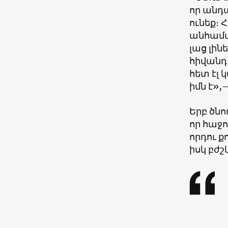
որ անդա
ունեք։ 
անհամատ
լաց լին
հիվանդ։
հետ էլ 
իմն է»,
Երբ ծնո
որ հաջո
որդու ք
իսկ բժ