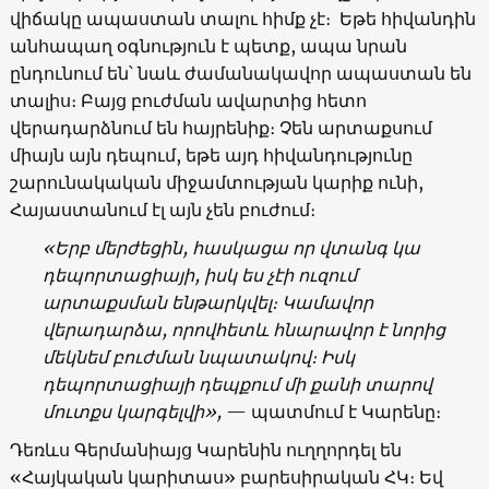
վիճակը ապաստան տալու հիմք չէ։ Եթե հիվանդին
անհապաղ օգնություն է պետք, ապա նրան
ընդունում են՝ նաև ժամանակավոր ապաստան են
տալիս։ Բայց բուժման ավարտից հետո
վերադարձնում են հայրենիք։ Չեն արտաքսում
միայն այն դեպում, եթե այդ հիվանդությունը
շարունակական միջամտության կարիք ունի,
Հայաստանում էլ այն չեն բուժում։
«
Երբ
մերժեցին
,
հասկացա
որ
վտանգ
կա
դեպորտացիայի
,
իսկ
ես
չէի
ուզում
արտաքսման
ենթարկվել։
Կամավոր
վերադարձա
,
որովհետև
հնարավոր
է
նորից
մեկնեմ
բուժման
նպատակով։ Իսկ
դեպորտացիայի դեպքում մի քանի տարով
մուտքս կարգելվի»
,
— պատմում է Կարենը։
Դեռևս Գերմանիայց Կարենին ուղղորդել են
«Հայկական կարիտաս» բարեսիրական ՀԿ։ Եվ