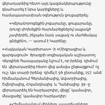
վերադարձից հետո այդ կազմակերպությունը
գնահատել է նրա կարիքները և
համապատասխան օգնություն ցուցաբերել։
«
Վերանորոգեցին
լոգարանը
,
զուգարանը
,
դուռը
փոխեցին
հարմարեցնելով
սայլակի
չափերին
,
ինչպես
նաև
սայլակ
ու
մահճակալ
գնեցին
»,
— ասում է Կարենը։
«Հայկական Կարիտաս»-ի «Միգրացիա և
զարգացում» ծրագրի սոցիալական աշխատող
Վերգինե Գասպարյանը նշում է, որ իրենց դիմում
են վերադարձից հետո վեց ամսվա ընթացքում՝ ոչ
ուշ։ Այս տարի իրենց դիմել է 56 ընտանիք, 157 անձ՝
հիմնականում Գերմանիայից, Ավստրիայից,
Շվեդիայից, Հոլանդիայից և Դանիայից։ 39-ը
վերադարձել են հարկարդիր, վեցը` կամավոր,
մնացածը` կամավոր հարկադիր:
«
Հիմնականում
մեկնելու պատճառները