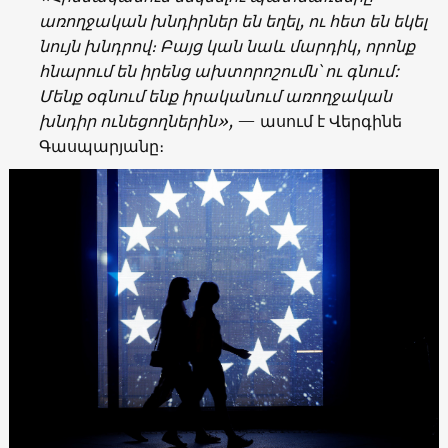
առողջական
խնդիրներ
են
եղել
,
ու
հետ
են
եկել
նույն
խնդրով։
Բայց
կան
նաև
մարդիկ,
որոնք
հնարում
են
իրենց ախտորոշումն՝
ու
գնում
:
Մենք
օգնում
ենք
իրականում
առողջական
խնդիր
ունեցողներին
»,
— ասում է Վերգինե
Գասպարյանը։