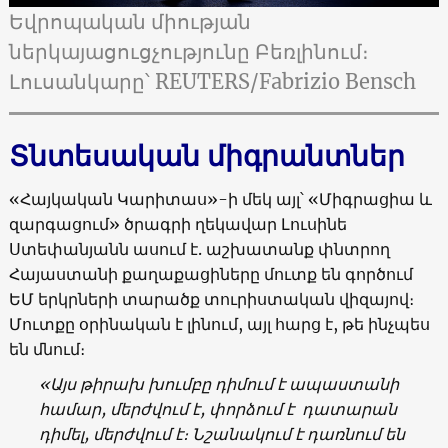
Եվրոպական միության
ներկայացուցչությունը Բեռլինում։
Լուսանկարը՝ REUTERS/Fabrizio Bensch
Տնտեսական միգրանտներ
«Հայկական Կարիտաս»-ի մեկ այլ՝ «Միգրացիա և
զարգացում» ծրագրի ղեկավար Լուսինե
Ստեփանյանն ասում է. աշխատանք փնտրող
Հայաստանի քաղաքացիները մուտք են գործում
ԵՄ երկրների տարածք տուրիստական վիզայով։
Մուտքը օրինական է լինում, այլ հարց է, թե ինչպես
են մնում։
«
Այս
թիրախ
խումբը
դիմում
է
ապաստանի
համար,
մերժվում
է
,
փորձում
է
դատարան
դիմել
,
մերժվում
է
։ Ն
շանակում
է
դառնում
են