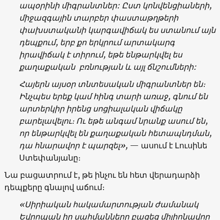
ապօրինի
միգրանտներ
:
Ըստ
կոնվենցիաների
,
միջազգային
տարբեր
փաստաթղթերի
փախստականի
կարգավիճակ
ես
ստանում
այն
դեպքում
,
երբ
քո
երկրում
արտակարգ
իրավիճակ
է
տիրում
,
եթե
ենթարկվել
ես
քաղաքական
բռնության
և
այլ ճնշումների
:
Հայերն
այսօր
տնտեսական
միգրանտներ
են
։
Ի
նչպես
երեք
կամ
հինգ
տարի
առաջ
,
գնում
են
արտերկիր
իրենց
սոցիալ
ական
վիճակը
բարելավելու
։
Ու
եթե
անգամ
նրանք
ասում
են
,
որ
ենթարկվել
են
քաղաքական
հետապնդման
,
դա
հնարավոր
է
պարզել
»,
— ասում է Լուսինե
Ստեփանյանը։
Նա բացատրում է, թե ինչու են հետ վերադարձի
դեպքերը գնալով աճում։
«
Սիրիական
հակամարտության
ժամանակ
Եվրոպան
իր
սահմանները
բացեց
միլիոնավոր