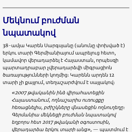
Մեկնում բուժման
նպատակով
38-ամյա Կարեն Սարգսյանը (անունը փոխված է)
երկու տարի Գերմիանիայում ապրելուց հետո,
կամավոր վերադարձել է Հայաստան, որպեսզի
պարտադրաբար չվերադարձվի միգրացիոն
ծառայությունների կողմից։ Կարենն արդեն 12
տարի չի քայլում, տեղաշարժվում է սայլակով։
«2007
թվականին
ինձ
վիրահատեցին
Հայաստանում
,
ողնաշարիս
ուռուցքը
հեռացնելիս
,
բժիշկները
վնասեցին
ողնուղեղը։
Գերմանիա
մեկնեցի
բուժման
նպատակով
եղբորս
հետ
2017
թվականի
օգոստոսին
,
վերադարձա
երկու
տարի
անց
»,
— պատմում է