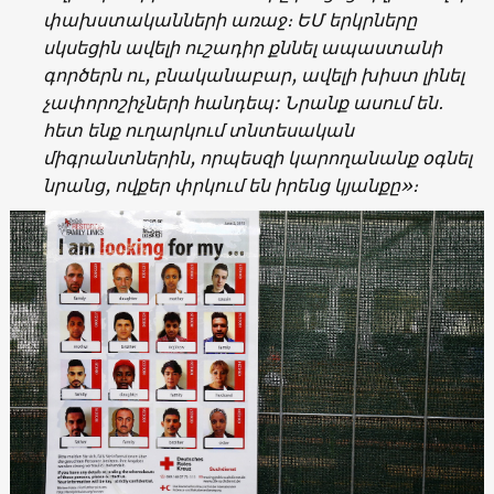
փախստականների
առաջ։ ԵՄ
երկրները
սկսեցին
ավելի
ուշադիր
քննել
ապաստանի
գործերն
ու,
բնականաբար,
ավելի
խիստ
լինել
չափորոշիչների
հանդեպ
:
Նրանք
ասում
են
․
հետ
ենք
ուղարկում
տնտեսական
միգրանտներին
,
որպեսզի
կարողանանք
օգնել
նրանց
,
ովքեր
փրկում
են
իրենց
կյանքը
»
։