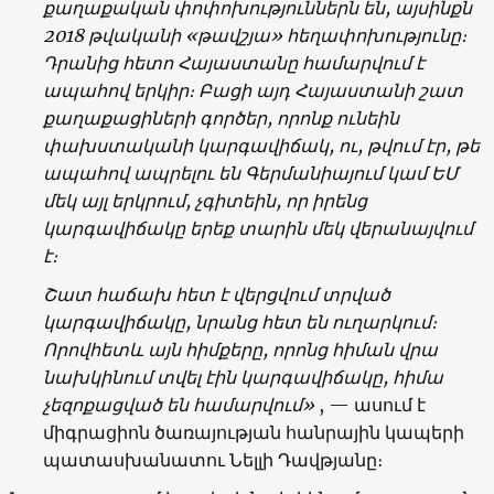
քաղաքական
փոփոխություններն
են
, այսինքն
2018 թվականի «թավշյա» հեղափոխությունը։
Դրանից հետո
Հայաստանը
համարվում
է
ապահով
երկիր։
Բացի
այդ
Հայաստանի
շատ
քաղաքացիների
գործեր
,
որոնք
ունեին
փախստականի
կարգավիճակ
,
ու,
թվում
էր,
թե
ապահով
ապրելու
են
Գերմանիայում
կամ
ԵՄ
մեկ
այլ
երկրում
,
չգիտեին
,
որ
իրենց
կարգավիճակը
երեք
տարին
մեկ
վերանայվում
է
։
Շատ
հաճախ
հ
ետ
է
վերցվում
տրված
կարգավիճակը
,
նրանց
հ
ետ
են
ուղարկում։
Որովհետև
այն
հիմքերը
,
որոնց
հիման
վրա
նախկինում
տվել
էին
կարգավիճակը
,
հիմա
չեզոքացված
են
համարվում
»
, — ասում է
միգրացիոն ծառայության հանրային կապերի
պատասխանատու Նելլի Դավթյանը։