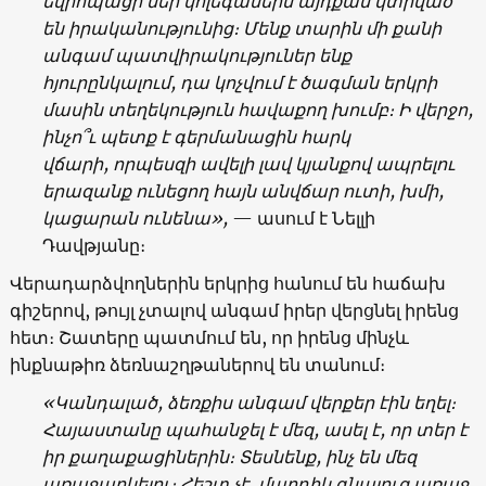
եվրոպացի
մեր
կոլեգաներն
այդքան
կտրված
են
իրականությունից
։ Մ
ենք
տարին
մի
քանի
անգամ
պատվիրակություներ
ենք
հյուրընկալում
,
դա
կոչվում
է
ծագման
երկրի
մասին
տեղեկություն
հավաքող
խումբ։
Ի
վերջո
,
ինչո՞ւ
պետք
է
գերմանացին
հարկ
վճարի
,
որպեսզի
ավելի
լավ
կյանքով
ապրելու
երազանք
ունեցող
հայն
անվճար
ուտի
,
խմի
,
կացարան
ունենա
»,
— ասում է Նելլի
Դավթյանը։
Վերադարձվողներին երկրից հանում են հաճախ
գիշերով, թույլ չտալով անգամ իրեր վերցնել իրենց
հետ։ Շատերը պատմում են, որ իրենց մինչև
ինքնաթիռ ձեռնաշղթաներով են տանում։
«
Կանդալած
,
ձեռքիս
անգամ
վերքեր
էին
եղել։
Հայաստանը
պահանջել
է
մեզ
,
ասել
է
,
որ
տեր
է
իր
քաղաքացիներին
։ Տ
եսնենք,
ինչ
են
մեզ
առաջարկելու։
Հեշտ
չէ
,
մարդիկ
գնալուց առաջ