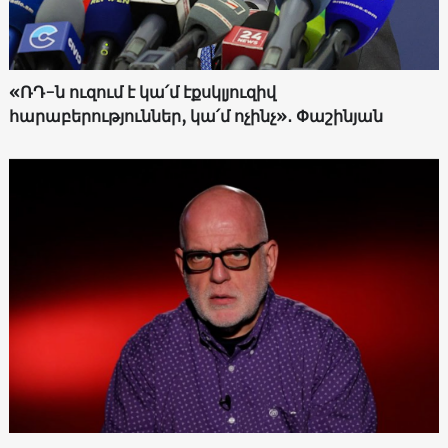
«ՌԴ-ն ուզում է կա՛մ էքսկլյուզիվ
հարաբերություններ, կա՛մ ոչինչ»․ Փաշինյան