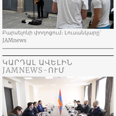
Բարսելոնի փողոցում։ Լուսանկարը՝
JAMnews
ԿԱՐԴԱԼ ԱՎԵԼԻՆ
JAMNEWS-ՈՒՄ