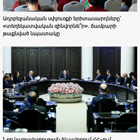
Ադրբեջանական սփյուռքի երիտասարդները՝
«տեղեկատվական զինվորնե՞ր»․ ճամբարի
թաքնված նպատակը
Նոր կառավարության ձևավորում ՀՀ-ում․