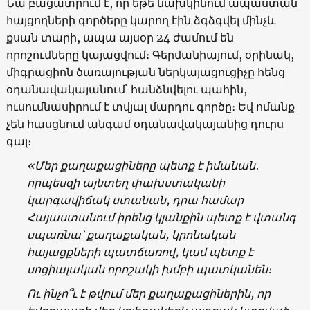
Նա բացատրում է, որ եթե նախկինում ապաստան
հայցողների գործերը կարող էին ձգձգվել մինչև
քսան տարի, ապա այսօր 24 ժամում են
որոշումները կայացվում։ Գերմանիայում, օրինակ,
միգրացիոն ծառայության ներկայացուցիչը հենց
օդանավակայանում՝ հանձնվելու պահին,
ուսումնասիրում է տվյալ մարդու գործը։ Եվ ոմանք
չեն հասցնում անգամ օդանավակայանից դուրս
գալ։
«
Մեր
քաղաքացիները
պետք
է
իմանան
․
որպեսզի
այնտեղ
փախստականի
կարգավիճակ
ստանան
,
դրա համար
Հայաստանում
իրենց
կյանքին
պետք
է
վտանգ
սպառնա
՝
քաղաքական
,
կրոնական
հայացքների
պատճառով
,
կամ
պետք է
սոցիալական
որոշակի
խմբի
պատկանեն։
Ու
ինչո՞ւ
է
թվում
մեր
քաղաքացիներին
,
որ