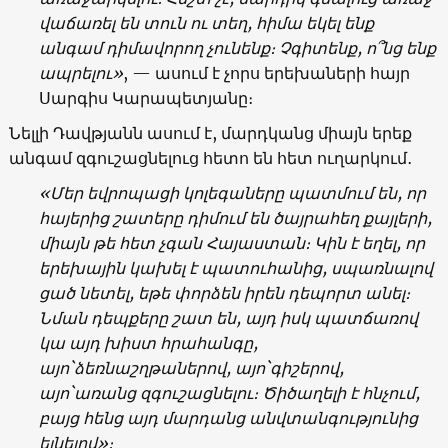
վաճառել
են
տուն
ու
տեղ,
հիմա
եկել
ենք
անգամ
դիմավորող
չունենք։
Չգիտենք,
ո՞նց
ենք
ապրելու
»
, — ասում է չորս երեխաների հայր
Սարգիս Կարապետյանը։
Նելլի Դավթյանն ասում է, մարդկանց միայն երեք
անգամ զգուշացնելուց հետո են հետ ուղարկում․
«
Մեր
եվրոպացի
կոլեգաները
պատմում
են
,
որ
հայերից
շատերը
դիմում
են
ծայրահեղ
քայլերի
,
միայն
թե
հետ
չգան
Հայաստան։
Կին
է
եղել
,
որ
երեխային
կախել
է
պատուհանից
,
սպառնալով
ցած
նետել
,
եթե
փորձեն
իրեն
դեպորտ
անել։
Նման դեպքերը
շատ
են
,
այդ
իսկ
պատճառով
կա
այդ
խիստ
հրահանգը
,
այո
`
ձեռնաշղթաներով
,
այո
`
գիշերով
,
այո
`
առանց
զգուշացնելու
։ Ծ
իծաղելի
է
հնչում
,
բայց
հենց
այդ մարդանց
անվտանգությունից
ելնելով
»
։