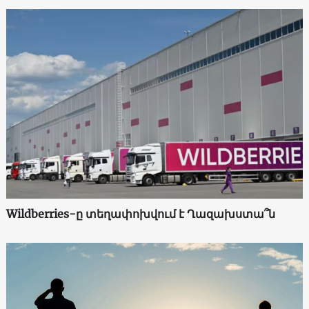
Wildberries-ը տեղափոխվում է Ղազախստա՞ն