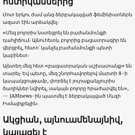
ոստիկաններից
Մոտ երկու ժամ անց ձերբակալված ֆեմինիստներն
ազատ էին արձակվել։
«Մեզ բոլորիս նստեցրել են բաժանմունքի
դահլիճում։ Այնուհետև բոլորից բացատրագիր են
վերցրել, հետո՝ կանչել բաժանմունքի պետի
կաբինետ։
Այնտեղ մեզ հետ «բացատրական աշխատանք» են
տարել։ Եվ պետը, մեզ շնորհավորելով մարտի 8-ի
կապակցությամբ, փորձել է յուրաքանչյուրիս
ծաղիկներ նվիրել, սակայն բոլորը հրաժարվել են»,
— JAMnews-ին պատմել է ձերբակալված Սևգի
Իսմայիլբեյլին։
Ակցիան, այնուամենայնիվ,
կայացել է