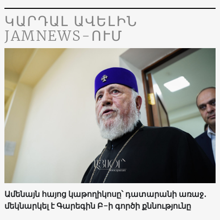
ԿԱՐԴԱԼ ԱՎԵԼԻՆ
JAMNEWS-ՈՒՄ
Ամենայն հայոց կաթողիկոսը՝ դատարանի առաջ․
մեկնարկել է Գարեգին Բ-ի գործի քննությունը