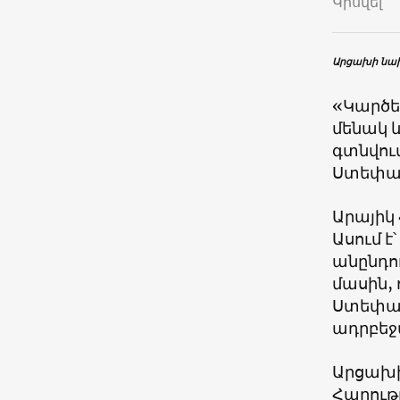
Կիսվել
Արցախի նախ
«Կարծես
մենակ և
գտնվում
Ստեփան
Արայիկ 
Ասում է
անընդու
մասին,
Ստեփան
ադրբեջ
Արցախի
Հարութ