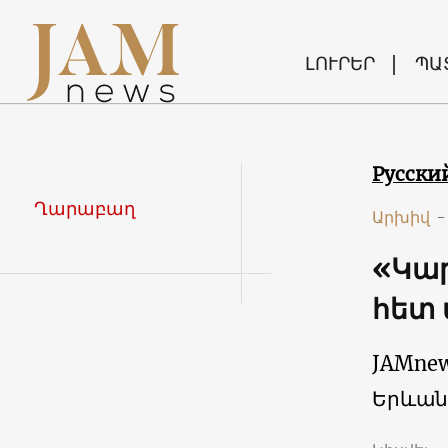
ԼՈՒՐԵՐ
ՊԱ
Русски
Ղարաբաղ
Արխիվ
-
«Կար
հետ 
JAMne
Երևան