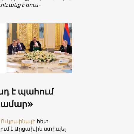
ետևանք է ռուս-
դ է պահում
համար»
վ
Ուկրաինայի
հետ
ում է Արցախին ստիպել