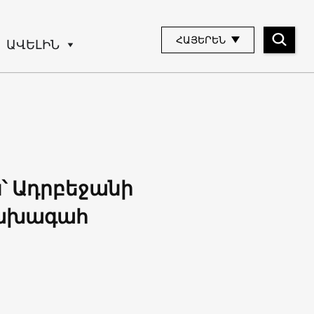
ՀԱՅԵՐԵՆ
ԱՎԵԼԻՆ
ն՝ Ադրբեջանի
 նախագահ