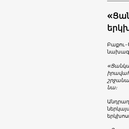
«Ցան
երկխ
Բաքու-
նախագ
«Ցանկա
իրավահ
շրջանակ
նա։
Անդրադ
ներկայա
երկխոսո