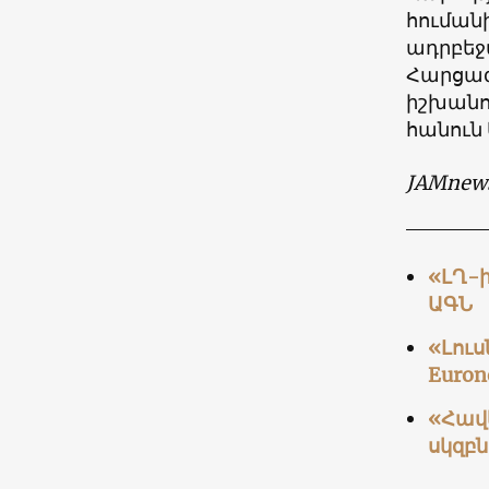
հուման
ադրբեջ
Հարցազ
իշխանո
հանուն
JAMnew
«ԼՂ-
ԱԳՆ
«Լուս
Euron
«Հավե
սկզբ