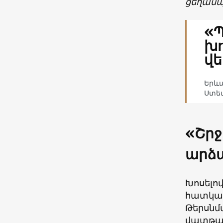
ցեղասպ
«Պ
խո
վե
Երևա
Ստե
«
Շրջ
արձա
Խոսելո
հատկապե
Թերսնմ
վատթար