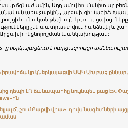
իտար ճգնաժամին, Աղդամով հումանիտար բեռնե
անական առաջարկին, արցախցի Վագիֆ Խաչ
րույցի հիմնական թեզն այն էր, որ ացախցինե
ւթյունները չեն պատրաստվում հանձնվել և շար
 Արցախի ինքնորոշման և անկախության։
s-ը ներկայացնում է հարցազրույցի ամենաուշա
ի իրավիճակը կներկայացվի ՄԱԿ ԱԽ բաց քննա
նից դեպի ԼՂ ճանապարհը նույնպես բաց է». Փա
ews-ին
լյալ ճնշում Բաքվի վրա»․ դիվանագետների այց
նամաս