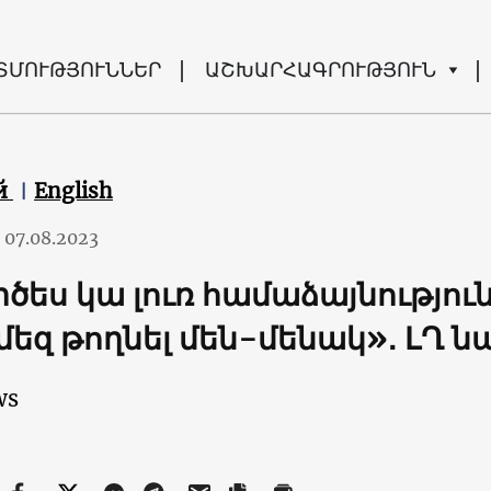
ՏՄՈՒԹՅՈՒՆՆԵՐ
ԱՇԽԱՐՀԱԳՐՈՒԹՅՈՒՆ
й
English
07.08.2023
ծես կա լուռ համաձայնությու
մեզ թողնել մեն-մենակ»․ ԼՂ
ws