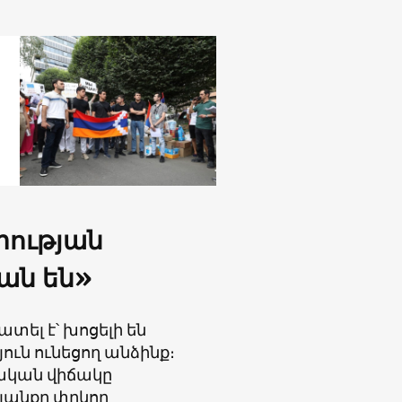
րության
ան են»
ել է՝ խոցելի են
ուն ունեցող անձինք։
ական վիճակը
յանքը փրկող