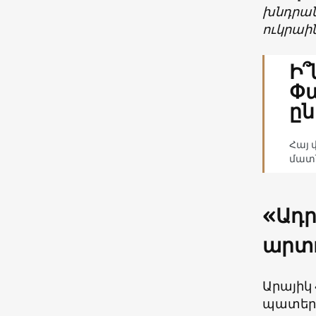
խնդրանք
ուկրաի
Ի՞
Փա
ըն
Հայ 
մատն
«Ադր
արտ
Արայիկ 
պատերա