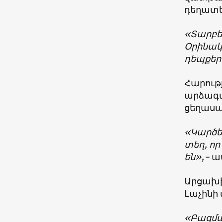
դեղատե
«Տարբեր
Օրինակ
դեպքեր
Հարութ
արձագա
ցեղասպ
«Կարծես
տեղ, որ
են»,-
աս
Արցախի
Լաչինի
«Բազմա