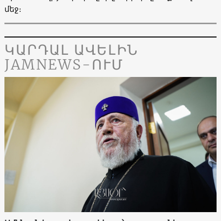
մեջ։
ԿԱՐԴԱԼ ԱՎԵԼԻՆ
JAMNEWS-ՈՒՄ