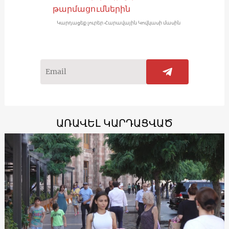
թարմացումներին
Կարդացեք լուրեր Հարավային Կովկասի մասին
ԱՌԱՎԵԼ ԿԱՐԴԱՑՎԱԾ