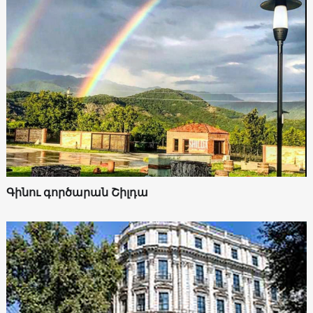
Գինու գործարան Շիլդա