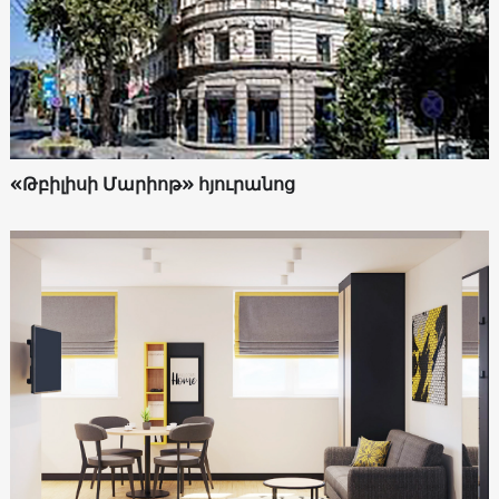
«Թբիլիսի Մարիոթ» հյուրանոց