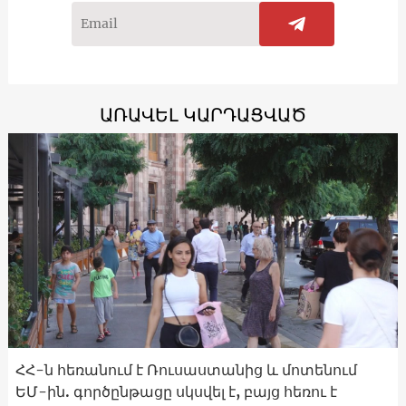
ԱՌԱՎԵԼ ԿԱՐԴԱՑՎԱԾ
ՀՀ-ն հեռանում է Ռուսաստանից և մոտենում
ԵՄ-ին. գործընթացը սկսվել է, բայց հեռու է