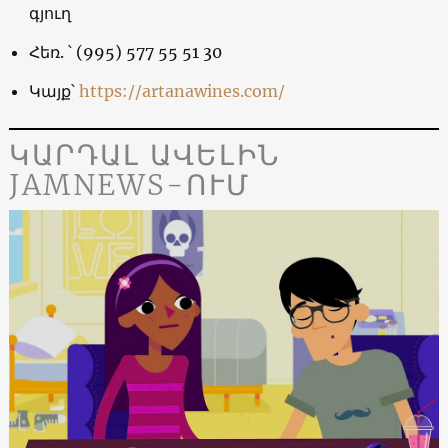
գյուղ
Հեռ. ՝ (995) 577 55 51 30
Կայք՝
https://artanawines.com/
ԿԱՐԴԱԼ ԱՎԵԼԻՆ
JAMNEWS-ՈՒՄ