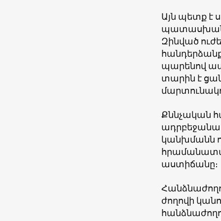
Այն պետք է 
պատասխանն
Զինված ուժ
հանդերձանքի
պարենով ապ
տարին է ցան
մարտունակո
Քննչական հ
ադրբեջանակ
կանխմանն ո
հրամանատար
աստիճանը։
Հանձնաժողո
ժողովի կան
հանձնաժողով