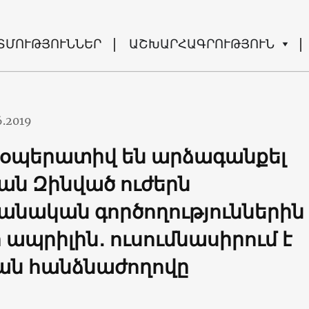
ՏՄՈՒԹՅՈՒՆՆԵՐ
ԱՇԽԱՐՀԱԳՐՈՒԹՅՈՒՆ
6.2019
ք օպերատիվ են արձագանքել
ան Զինված ուժերն
անական գործողություններին
 ապրիլին․ ուսումնասիրում է
ան հանձնաժողովը