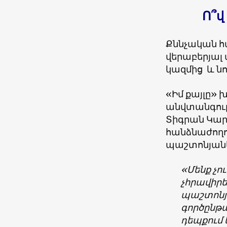
Ո՞վ
Քննչական հա
վերաբերյա
կազմից և ն
«Իմ քայլը»
անվտանգութ
Տիգրան Կար
հանձնաժողո
պաշտոնյան
«Մենք չո
չհրավիրե
պաշտոնյա
գործընթա
դեպքում 