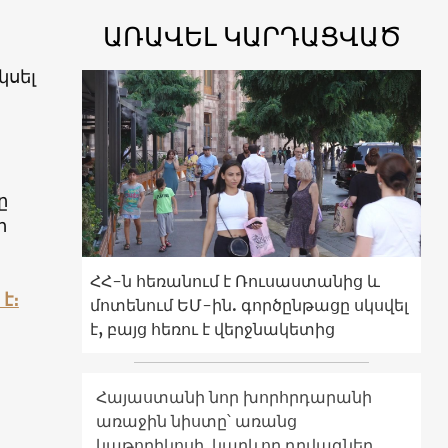
ԱՌԱՎԵԼ ԿԱՐԴԱՑՎԱԾ
կսել
ը
ի
ՀՀ-ն հեռանում է Ռուսաստանից և
է։
մոտենում ԵՄ-ին. գործընթացը սկսվել
է, բայց հեռու է վերջնակետից
Հայաստանի նոր խորհրդարանի
առաջին նիստը՝ առանց
կաթողիկոսի. կարևոր դրվագներ