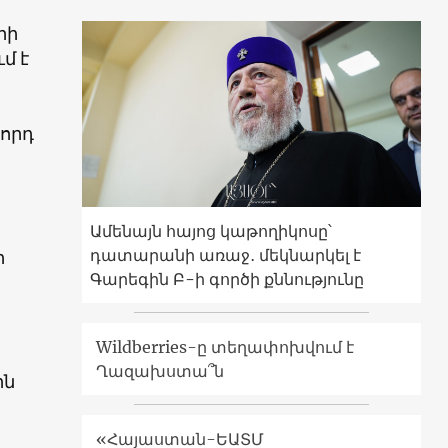
րի
մ է
ը
րորդ
Ամենայն հայոց կաթողիկոսը՝
դատարանի առաջ․ մեկնարկել է
ի
Գարեգին Բ-ի գործի քննությունը
Wildberries-ը տեղափոխվում է
Ղազախստա՞ն
ին
«Հայաստան-ԵԱՏՄ