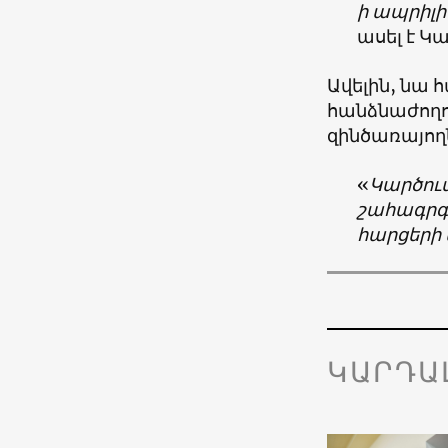
ի ապրիլ
ասել է 
Ավելին, նա 
հանձնաժողո
զինծառայող
«
Կարծում
շահագրգ
հարցերի
ԿԱՐԴԱ