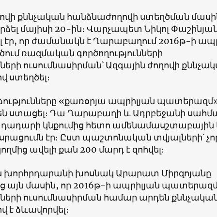
ղովի քննչական հանձնաժողովի ստեղծման մասի
րձել մայիսի 20-ին։ Վարչապետ Նիկոլ Փաշինյա
 էր, որ ժամանակն է Ղարաբաղում 2016թ-ի ապ
ծում ռազմական գործողությունների
երի ուսումնասիրման՝ Ազգային ժողովի քննչա
վ ստեղծել։
ձությունները «քառօրյա ապրիլյան պատերազմ
են ստացել։ Դա Ղարաբաղի և Ադրբեջանի սահմ
ադադարի կնքումից հետո ամենամասշտաբային
սրացումն էր։ Ըստ պաշտոնական տվյալների՝ չո
կողմից ավելի քան 200 մարդ է զոհվել։
ին խորհրդարանի խոսնակ Արարատ Միրզոյանը
 այն մասին, որ 2016թ-ի ապրիլյան պատերազ
երի ուսումնասիրման համար արդեն քննչակա
 է ձևավորվել։