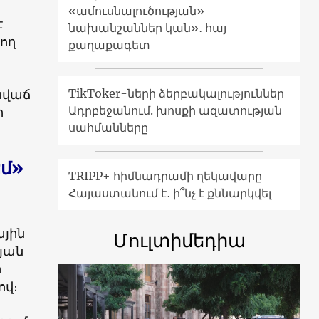
«ամուսնալուծության»
է
նախանշաններ կան»․ հայ
ող
քաղաքագետ
ավաճ
TikToker-ների ձերբակալություններ
Ադրբեջանում. խոսքի ազատության
ի
սահմանները
մ»
TRIPP+ հիմնադրամի ղեկավարը
Հայաստանում է․ ի՞նչ է քննարկվել
յին
Մուլտիմեդիա
յան
ի
ով։