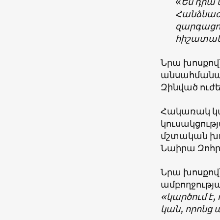
«
Ես դրա
Հանձնաժո
զարգացու
հիշատակ
Նրա խոսքով
անսահմանափա
Զինված ուժ
Հակառակ կ
կուսակցութ
մշտական խ
Նաիրա Զոհր
Նրա խոսքով
ամբողջությա
«կարծում է
կան, որոնց