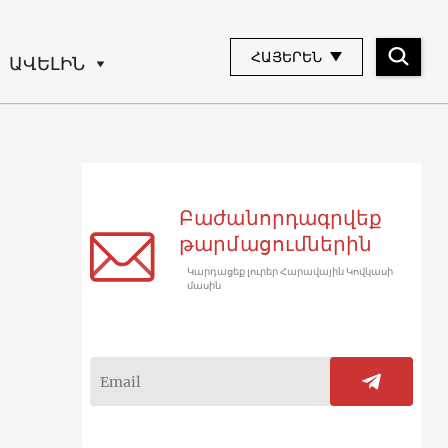
ՀԱՅԵՐԵՆ
ԱՎԵԼԻՆ
Բաժանորդագրվեք
թարմացումներին
Կարդացեք լուրեր Հարավային Կովկասի
մասին