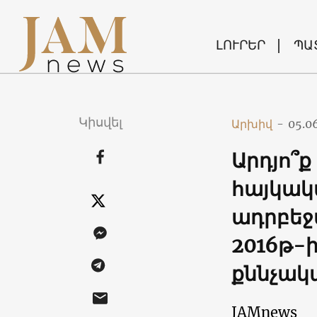
ԼՈՒՐԵՐ
ՊԱ
Կիսվել
Արխիվ
-
05.0
Արդյո՞
հայկակ
ադրբեջ
2016թ-ի
քննչակ
JAMnews