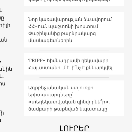
ն
նը
Նոր կառավարության ձևավորում
րիլի
ՀՀ-ում․ պաշտոնի խոստում
Փաշինյանից բարձրակարգ
կան
մասնագետներին
TRIPP+ հիմնադրամի ղեկավարը
»
Հայաստանում է․ ի՞նչ է քննարկվել
անին
 և
րս
Ադրբեջանական սփյուռքի
երիտասարդները՝
«տեղեկատվական զինվորնե՞ր»․
ճամբարի թաքնված նպատակը
մի
ն
ԼՈՒՐԵՐ