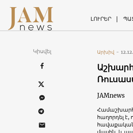
ԼՈՒՐԵՐ
ՊԱ
Կիսվել
Արխիվ
-
12.12
Աշխարհ
Ռուսաս
JAMnews
Համաշխարհա
հաղորդել է, 
հավաքականի
մասին, և պ