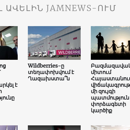
Լ ԱՎԵԼԻՆ JAMNEWS-ՈՒՄ
ոց
Wildberries-ը
Բազմազավակ
՝
տեղափոխվում է
միտում
Ղազախստա՞ն
Հայաստանում
րկել է
վիճակագրությ
ի
մի զույգի
յունը
պատմություն
փորձագետի
կարծիք