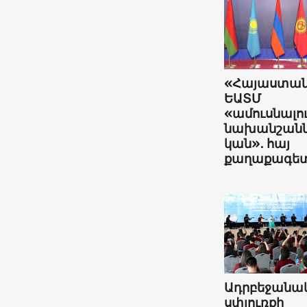
«Հայաստա
ԵԱՏՄ
«ամուսնալո
նախանշանն
կան»․ հայ
քաղաքագե
Ադրբեջանա
սփյուռքի