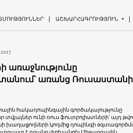
ՏՄՈՒԹՅՈՒՆՆԵՐ
ԱՇԽԱՐՀԱԳՐՈՒԹՅՈՒՆ
.2017
ի առաջնությունը
տանում՝ առանց Ռուսաստանի
յին հակադոպինգային գործակալությունը
որ տվյալներ ունի ռուս ֆուտբոլիստների՝ այդ թվո
 խաղացողների կողմից դոպինգի օգտագործմ
ատրաստ է դրանք փոխանցել Միջազգային