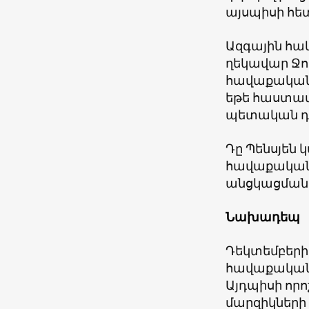
այսպիսի հետ
Ազգային հա
ղեկավար Ջոզ
հավաքականը
եթե հաստատ
պետական դո
Դը Պենսյեն
հավաքական
անցկացման 
Նախադեպ
Դեկտեմբերի 
հավաքականը
Այդպիսի որ
մարզիկների