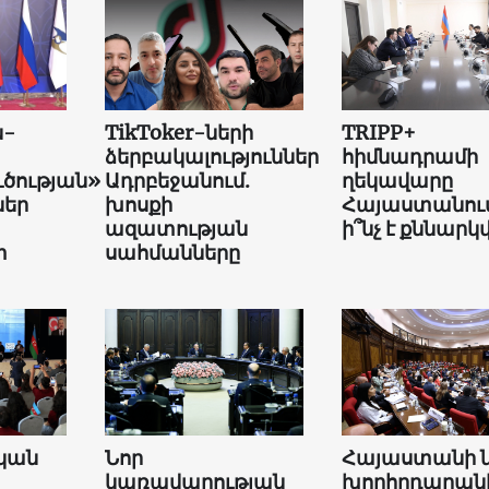
ն-
TikToker-ների
TRIPP+
ձերբակալություններ
հիմնադրամի
ւծության»
Ադրբեջանում.
ղեկավարը
եր
խոսքի
Հայաստանում
ազատության
ի՞նչ է քննարկվ
տ
սահմանները
կան
Նոր
Հայաստանի 
կառավարության
խորհրդարան