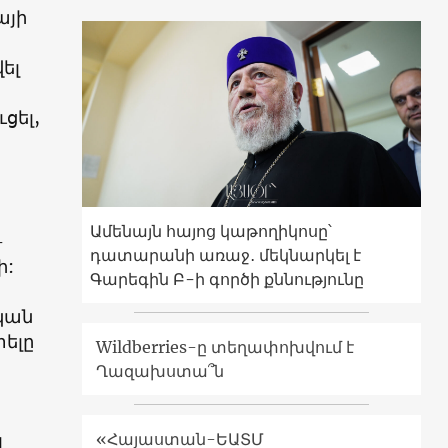
այի
ել
ցել,
Ամենայն հայոց կաթողիկոսը՝
-
դատարանի առաջ․ մեկնարկել է
ի:
Գարեգին Բ-ի գործի քննությունը
կան
ելը
Wildberries-ը տեղափոխվում է
Ղազախստա՞ն
լ
«Հայաստան-ԵԱՏՄ