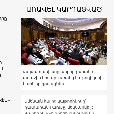
ԱՌԱՎԵԼ ԿԱՐԴԱՑՎԱԾ
որը
ի
ան
Հայաստանի նոր խորհրդարանի
ի
առաջին նիստը՝ առանց կաթողիկոսի.
կարևոր դրվագներ
ԻՖԱ-
Ամենայն հայոց կաթողիկոսը՝
դատարանի առաջ․ մեկնարկել է
Գարեգին Բ-ի գործի քննությունը